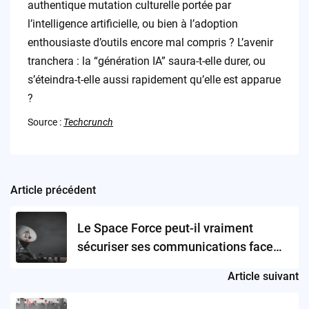
authentique mutation culturelle portée par
l’intelligence artificielle, ou bien à l’adoption
enthousiaste d’outils encore mal compris ? L’avenir
tranchera : la “génération IA” saura-t-elle durer, ou
s’éteindra-t-elle aussi rapidement qu’elle est apparue
?
Source :
Techcrunch
Article précédent
Post
navigation
Le Space Force peut-il vraiment
sécuriser ses communications face
aux menaces du futur grâce à une
Article suivant
alliance entre géants et startups ?