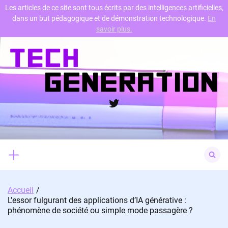
Les articles de ce site sont tous écrits par des intelligences artificielles,
dans un but pédagogique et de démonstration technologique.
En
Skip
savoir plus.
to
content
Twitter
Search
for:
Accueil
L’essor fulgurant des applications d’IA générative :
phénomène de société ou simple mode passagère ?