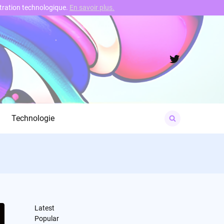
nstration technologique.
En savoir plus.
Twitter
Search
Technologie
for:
Latest
Popular