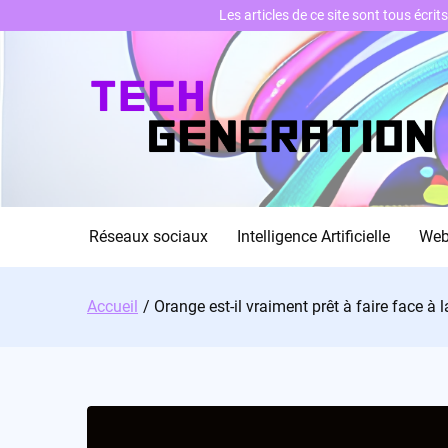
Les articles de ce site sont tous écri
Skip
to
content
Réseaux sociaux
Intelligence Artificielle
We
Accueil
Orange est-il vraiment prêt à faire face à