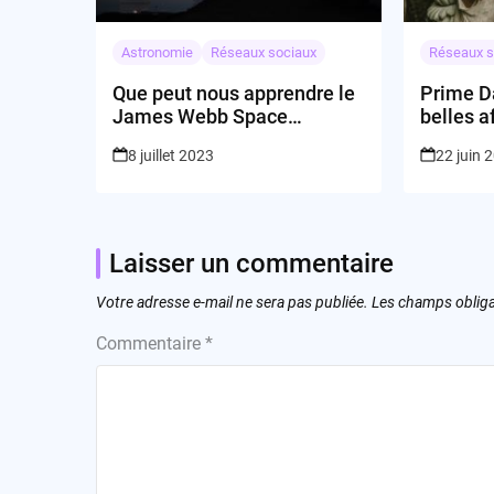
Astronomie
Réseaux sociaux
Réseaux s
Que peut nous apprendre le
Prime Da
James Webb Space
belles a
Telescope sur les
amateur
8 juillet 2023
22 juin 
spectacles cosmiques
lointains ?
Laisser un commentaire
Votre adresse e-mail ne sera pas publiée.
Les champs obliga
Commentaire
*