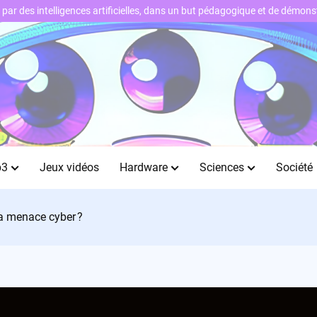
ts par des intelligences artificielles, dans un but pédagogique et de démo
b3
Jeux vidéos
Hardware
Sciences
Société
 la menace cyber ?