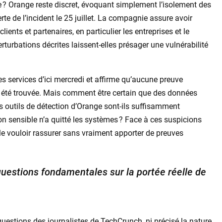
que ? Orange reste discret, évoquant simplement l’isolement des
te de l’incident le 25 juillet. La compagnie assure avoir
ients et partenaires, en particulier les entreprises et le
rturbations décrites laissent-elles présager une vulnérabilité
s services d’ici mercredi et affirme qu’aucune preuve
n’a été trouvée. Mais comment être certain que des données
es outils de détection d’Orange sont-ils suffisamment
n sensible n’a quitté les systèmes ? Face à ces suspicions
e vouloir rassurer sans vraiment apporter de preuves
questions fondamentales sur la portée réelle de
uestions des journalistes de TechCrunch, ni précisé la nature