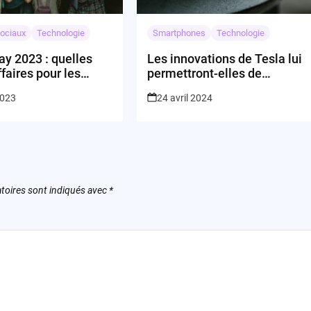
ociaux
Technologie
Smartphones
Technologie
y 2023 : quelles
Les innovations de Tesla lui
ffaires pour les
permettront-elles de
s de technologie ?
dominer le futur de
2023
24 avril 2024
l’automobile électrique?
toires sont indiqués avec
*