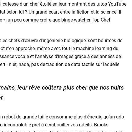
licatesse d’un chef étoilé en leur montrant des tutos YouTube
 selon lui ? Un grand écart entre la fiction et la science. Il
que », un peu comme croire que binge-watcher Top Chef
bles chefs-d’œuvre d’ingénierie biologique, sont bourrées de
obot n’en approche, même avec tout le machine learning du
issance vocale et l’analyse d’images grâce à des années de
rt : niet, nada, pas de tradition de data tactile sur laquelle
mains, leur rêve coûtera plus cher que nos nuits
r.
 ! Un robot de grande taille consomme plus d’énergie qu’un ado
go incontrôlable prêt à écrabouiller vos orteils. Brooks