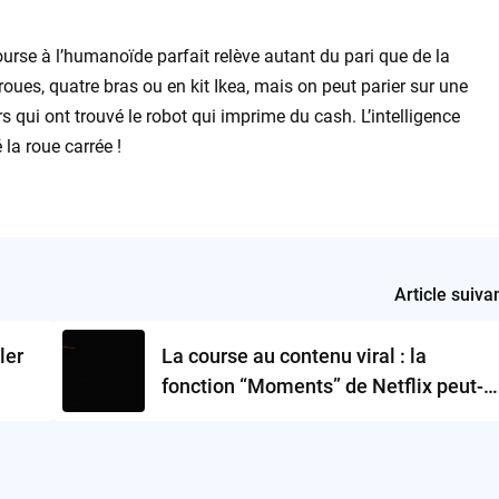
 course à l’humanoïde parfait relève autant du pari que de la
 roues, quatre bras ou en kit Ikea, mais on peut parier sur une
s qui ont trouvé le robot qui imprime du cash. L’intelligence
 la roue carrée !
Article suiva
ler
La course au contenu viral : la
fonction “Moments” de Netflix peut-
elle vraiment changer notre façon de
regarder et de partager ?