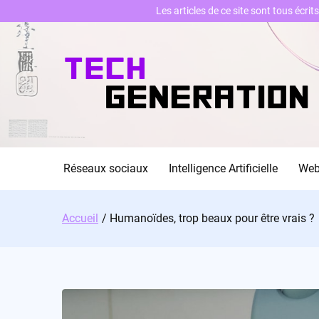
Les articles de ce site sont tous écri
Skip
to
content
Réseaux sociaux
Intelligence Artificielle
We
Accueil
Humanoïdes, trop beaux pour être vrais ?