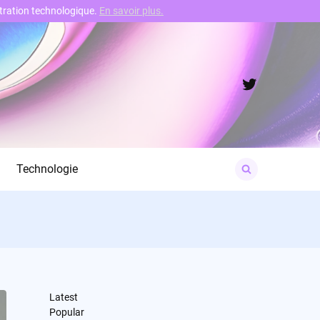
nstration technologique.
En savoir plus.
Twitter
Search
Technologie
for:
Latest
Popular