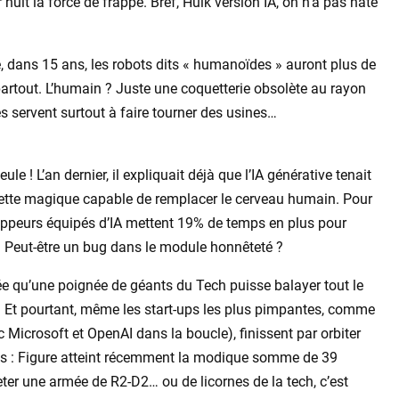
r huit la force de frappe. Bref, Hulk version IA, on n’a pas hâte
e, dans 15 ans, les robots dits « humanoïdes » auront plus de
partout. L’humain ? Juste une coquetterie obsolète au rayon
ctés servent surtout à faire tourner des usines…
e ! L’an dernier, il expliquait déjà que l’IA générative tenait
uette magique capable de remplacer le cerveau humain. Pour
oppeurs équipés d’IA mettent 19% de temps en plus pour
e. Peut-être un bug dans le module honnêteté ?
idée qu’une poignée de géants du Tech puisse balayer tout le
a. Et pourtant, même les start-ups les plus pimpantes, comme
Microsoft et OpenAI dans la boucle), finissent par orbiter
ots : Figure atteint récemment la modique somme de 39
heter une armée de R2-D2… ou de licornes de la tech, c’est