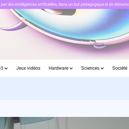
ts par des intelligences artificielles, dans un but pédagogique et de démo
b3
Jeux vidéos
Hardware
Sciences
Société