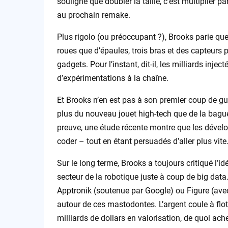
souligne que doubler la taille, c’est multiplier pa
au prochain remake.
Plus rigolo (ou préoccupant ?), Brooks parie qu
roues que d’épaules, trois bras et des capteurs 
gadgets. Pour l’instant, dit-il, les milliards inje
d’expérimentations à la chaîne.
Et Brooks n’en est pas à son premier coup de gueul
plus du nouveau jouet high-tech que de la bag
preuve, une étude récente montre que les dével
coder – tout en étant persuadés d’aller plus vit
Sur le long terme, Brooks a toujours critiqué l’
secteur de la robotique juste à coup de big dat
Apptronik (soutenue par Google) ou Figure (avec 
autour de ces mastodontes. L’argent coule à fl
milliards de dollars en valorisation, de quoi ac