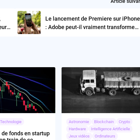
Article suiva
,
Le lancement de Premiere sur iPhone
œur
: Adobe peut-il vraiment transformer
l’édition vidéo mobile ?
Technologie
Astronomie
Blockchain
Crypto
Hardware
Intelligence Artificielle
 de fonds en startup
Jeux vidéos
Ordinateurs
 en train de se