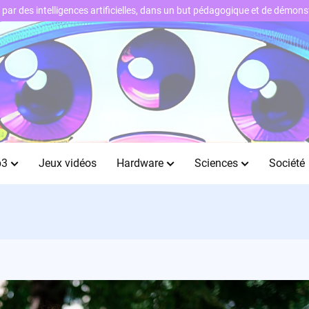
ts par des intelligences artificielles, dans un but pédagogique et de démo
b3
Jeux vidéos
Hardware
Sciences
Société