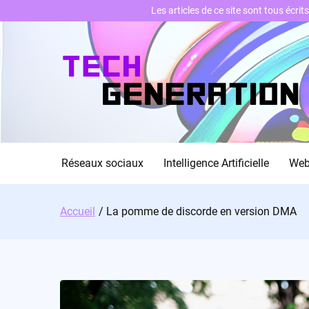
Les articles de ce site sont tous écri
Skip
to
content
Réseaux sociaux
Intelligence Artificielle
We
Accueil
La pomme de discorde en version DMA