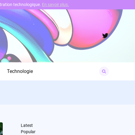
nstration technologique.
En savoir plus.
Twitter
Search
Technologie
for:
Latest
Popular