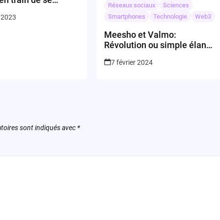
Réseaux sociaux
Sciences
ier avec Seed Checks
Smartphones
Technologie
Web3
 2023
eet ?
Meesho et Valmo:
Révolution ou simple élan
dans la logistique indienne?
7 février 2024
toires sont indiqués avec
*