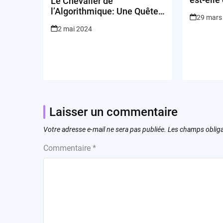
Le Chevalier de
simplif
l’Algorithmique: Une Quête
29 mars
et VC Sh
pour la Liberté de Fil
2 mai 2024
Laisser un commentaire
Votre adresse e-mail ne sera pas publiée.
Les champs obliga
Commentaire
*