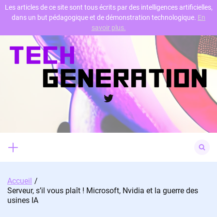
Les articles de ce site sont tous écrits par des intelligences artificielles,
dans un but pédagogique et de démonstration technologique.
En
Skip
savoir plus.
to
content
Twitter
Search
for:
Accueil
Serveur, s’il vous plaît ! Microsoft, Nvidia et la guerre des
usines IA