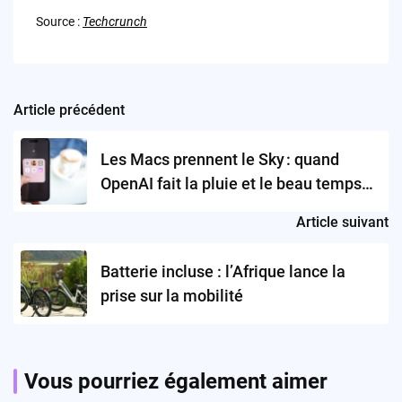
Source :
Techcrunch
Article précédent
Post
navigation
Les Macs prennent le Sky : quand
OpenAI fait la pluie et le beau temps
sur la pomme
Article suivant
Batterie incluse : l’Afrique lance la
prise sur la mobilité
Vous pourriez également aimer