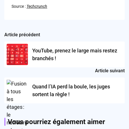
Source :
Techcrunch
Article précédent
Post
navigation
YouTube, prenez le large mais restez
branchés !
Article suivant
Quand l’IA perd la boule, les juges
sortent la règle !
Vous pourriez également aimer