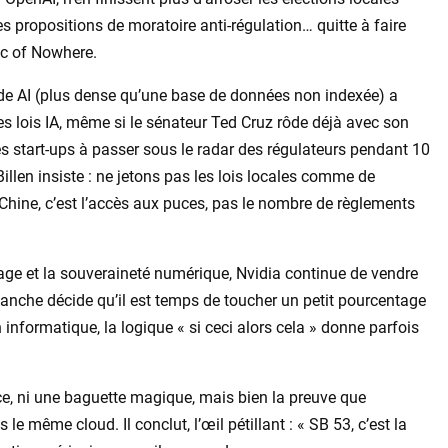
les propositions de moratoire anti-régulation… quitte à faire
ic of Nowhere.
code AI (plus dense qu’une base de données non indexée) a
es lois IA, même si le sénateur Ted Cruz rôde déjà avec son
es start-ups à passer sous le radar des régulateurs pendant 10
 Billen insiste : ne jetons pas les lois locales comme de
Chine, c’est l’accès aux puces, pas le nombre de règlements
age et la souveraineté numérique, Nvidia continue de vendre
anche décide qu’il est temps de toucher un petit pourcentage
nformatique, la logique « si ceci alors cela » donne parfois
ance, ni une baguette magique, mais bien la preuve que
e même cloud. Il conclut, l’œil pétillant : « SB 53, c’est la