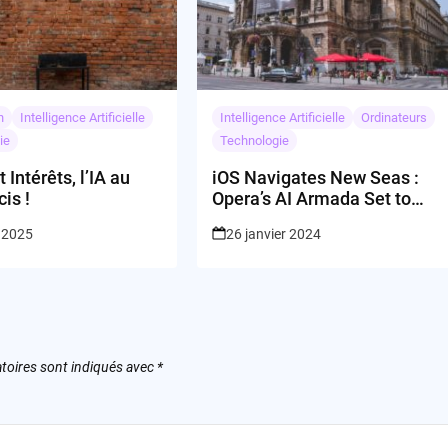
n
Intelligence Artificielle
Intelligence Artificielle
Ordinateurs
ie
Technologie
 Intérêts, l’IA au
iOS Navigates New Seas :
is !
Opera’s AI Armada Set to
Conquer!
 2025
26 janvier 2024
toires sont indiqués avec
*