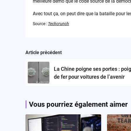
meilleure démo que le code source de la démocr
Avec tout ça, on peut dire que la bataille pour les 
Source :
Techcrunch
Article précédent
Post
navigation
La Chine poigne ses portes : poi
de fer pour voitures de l’avenir
Vous pourriez également aimer