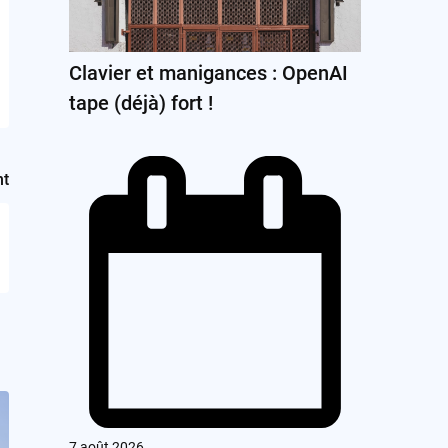
Clavier et manigances : OpenAI
tape (déjà) fort !
nt
7 août 2026