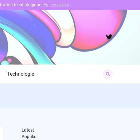
nstration technologique.
En savoir plus.
Twitter
Search
Technologie
for:
Latest
Popular