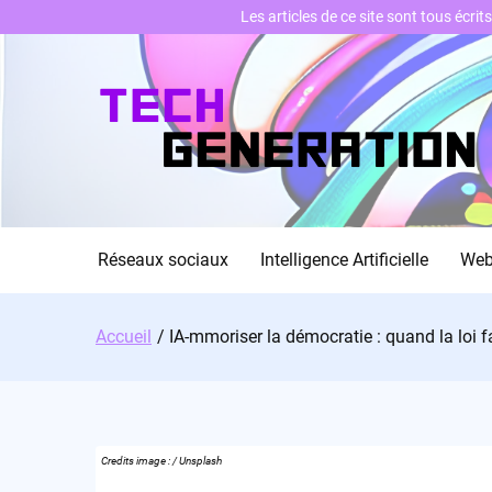
Les articles de ce site sont tous écri
Skip
to
content
Réseaux sociaux
Intelligence Artificielle
We
Accueil
IA-mmoriser la démocratie : quand la loi 
Credits image : / Unsplash