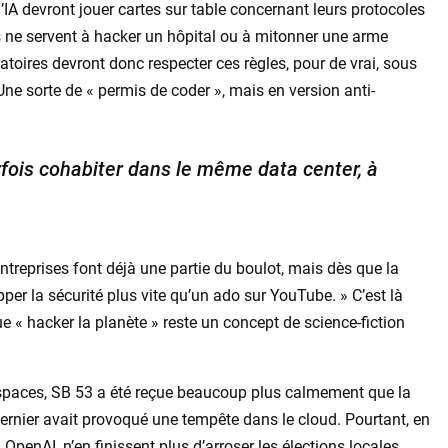
IA devront jouer cartes sur table concernant leurs protocoles
es ne servent à hacker un hôpital ou à mitonner une arme
toires devront donc respecter ces règles, pour de vrai, sous
 Une sorte de « permis de coder », mais en version anti-
rfois cohabiter dans le même data center, à
ntreprises font déjà une partie du boulot, mais dès que la
per la sécurité plus vite qu’un ado sur YouTube. » C’est là
 que « hacker la planète » reste un concept de science-fiction
 spaces, SB 53 a été reçue beaucoup plus calmement que la
ernier avait provoqué une tempête dans le cloud. Pourtant, en
 OpenAI, n’en finissent plus d’arroser les élections locales