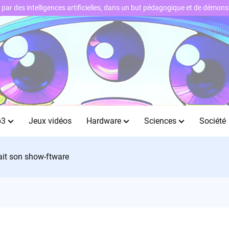
ts par des intelligences artificielles, dans un but pédagogique et de démo
b3
Jeux vidéos
Hardware
Sciences
Société
fait son show-ftware