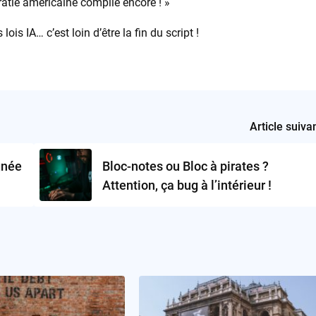
atie américaine compile encore ! »
lois IA… c’est loin d’être la fin du script !
Article suiva
gnée
Bloc-notes ou Bloc à pirates ?
Attention, ça bug à l’intérieur !