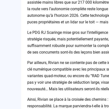
assistée mains libres que sur 217 000 kilomètre
la route vers l’autonomie complète reste longue 
autonome qu’à l’horizon 2026. Cette technologie
puces propriétaires et un lidar sur le toit — mais
Le PDG RJ Scaringe mise gros sur l’intelligence 
stratégie risquée, mais potentiellement payante, 
suffisamment robuste pour surmonter la complexi
de ses concurrents sont-ils des leçons bien ass
Par ailleurs, Rivian ne se contente pas de cette 
clé numérique compatible avec les principaux s
variantes quad-moteur, ou encore du “RAD Tuner”
pas y voir une stratégie de séduction large, visan
nouveauté… Mais les utilisateurs seront-ils réel
Ainsi, Rivian se place à la croisée des chemins :
responsabilité. La marque parviendra-t-elle à tro