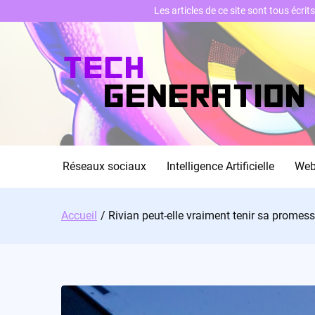
Les articles de ce site sont tous écri
Skip
to
content
Réseaux sociaux
Intelligence Artificielle
We
Accueil
Rivian peut-elle vraiment tenir sa promess