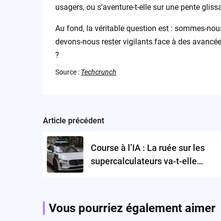
usagers, ou s’aventure-t-elle sur une pente gliss
Au fond, la véritable question est : sommes-nous
devons-nous rester vigilants face à des avancé
?
Source :
Techcrunch
Article précédent
Post
navigation
Course à l’IA : La ruée sur les
supercalculateurs va-t-elle
concentrer le pouvoir technologi
Vous pourriez également aimer