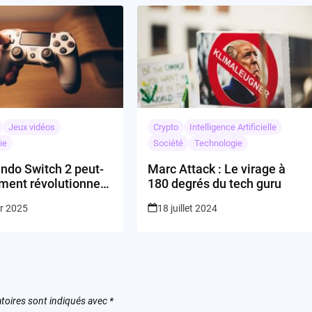
Jeux vidéos
Crypto
Intelligence Artificielle
ie
Société
Technologie
ndo Switch 2 peut-
Marc Attack : Le virage à
iment révolutionner
180 degrés du tech guru
 du jeu vidéo ?
er 2025
18 juillet 2024
toires sont indiqués avec
*