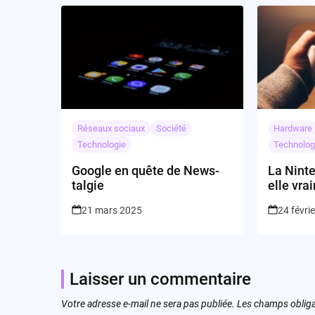
Réseaux sociaux
Société
Hardware
Technologie
Technolog
Google en quête de News-
La Ninte
talgie
elle vra
le monde
21 mars 2025
24 févri
Laisser un commentaire
Votre adresse e-mail ne sera pas publiée.
Les champs obliga