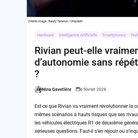
Credits image : Randy Tarampi / Unsplash
Hardware
Intelligence Artificielle
Smartphones
Tec
Rivian peut-elle vraime
d’autonomie sans répéte
?
Nina Gavetière
6 février 2026
Posted
by
Est-ce que Rivian va vraiment révolutionner la 
mêmes scénarios à hauts risques que ses rivaux
les véhicules électriques R1 de deuxième génér
sérieuses questions. Faut-il s’en réjouir ou s’in