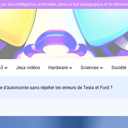
ts par des intelligences artificielles, dans un but pédagogique et de démo
b3
Jeux vidéos
Hardware
Sciences
Société
e d’autonomie sans répéter les erreurs de Tesla et Ford ?