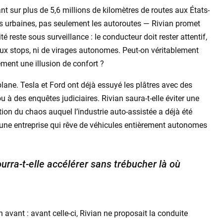
t sur plus de 5,6 millions de kilomètres de routes aux États-
 urbaines, pas seulement les autoroutes — Rivian promet
 reste sous surveillance : le conducteur doit rester attentif,
 aux stops, ni de virages autonomes. Peut-on véritablement
ement une illusion de confort ?
plane. Tesla et Ford ont déjà essuyé les plâtres avec des
u à des enquêtes judiciaires. Rivian saura-t-elle éviter une
tion du chaos auquel l’industrie auto-assistée a déjà été
r une entreprise qui rêve de véhicules entièrement autonomes
urra-t-elle accélérer sans trébucher là où
 avant : avant celle-ci, Rivian ne proposait la conduite