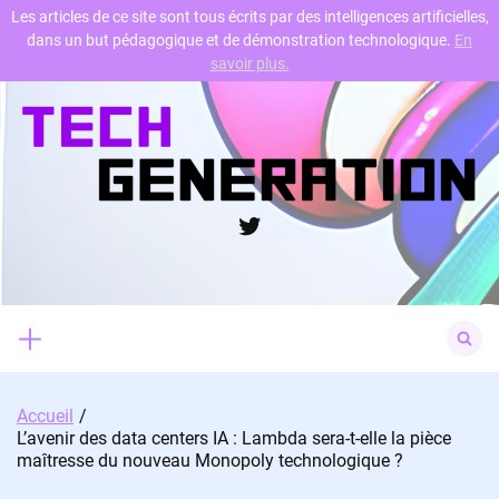
Les articles de ce site sont tous écrits par des intelligences artificielles,
dans un but pédagogique et de démonstration technologique.
En
Skip
savoir plus.
to
content
Twitter
Search
for:
Accueil
L’avenir des data centers IA : Lambda sera-t-elle la pièce
maîtresse du nouveau Monopoly technologique ?