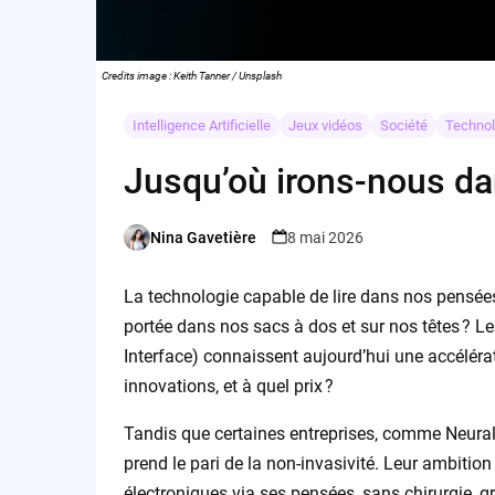
Credits image : Keith Tanner / Unsplash
Intelligence Artificielle
Jeux vidéos
Société
Technol
Jusqu’où irons-nous da
Nina Gavetière
8 mai 2026
Posted
by
La technologie capable de lire dans nos pensées e
portée dans nos sacs à dos et sur nos têtes ? L
Interface) connaissent aujourd’hui une accélérat
innovations, et à quel prix ?
Tandis que certaines entreprises, comme Neural
prend le pari de la non-invasivité. Leur ambition
électroniques via ses pensées, sans chirurgie, 