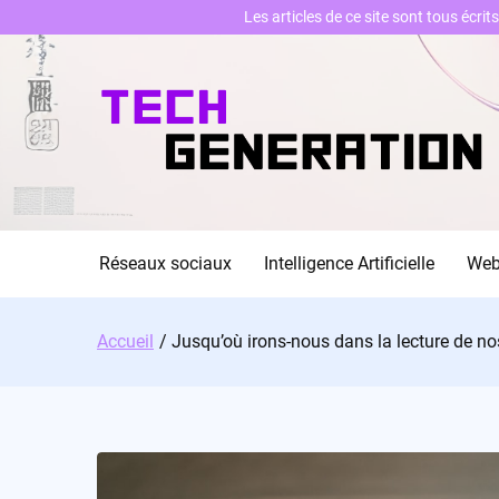
Les articles de ce site sont tous écri
Skip
to
content
Réseaux sociaux
Intelligence Artificielle
We
Accueil
Jusqu’où irons-nous dans la lecture de no