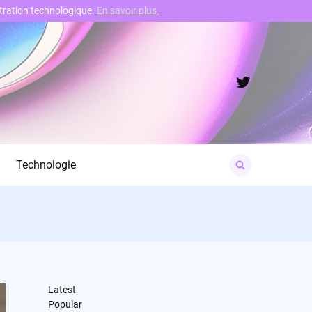
nstration technologique.
En savoir plus.
Twitter
Search
Technologie
for:
Latest
Popular