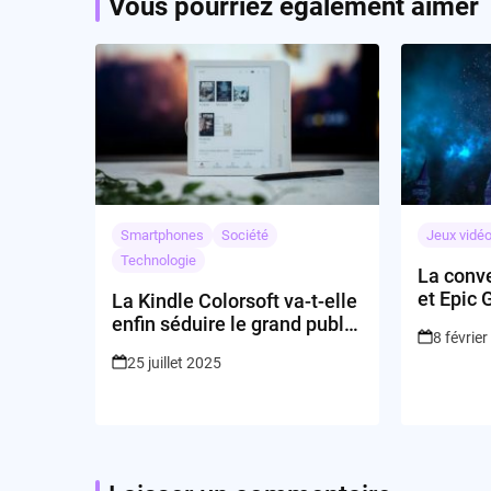
Vous pourriez également aimer
Smartphones
Société
Jeux vidé
Technologie
La conv
et Epic 
La Kindle Colorsoft va-t-elle
elle l’av
enfin séduire le grand public
8 févrie
diverti
?
25 juillet 2025