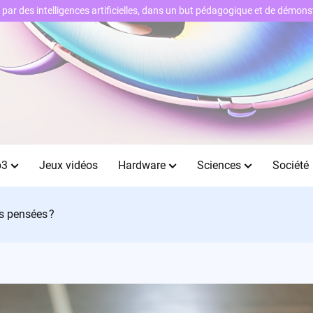
ts par des intelligences artificielles, dans un but pédagogique et de démo
b3
Jeux vidéos
Hardware
Sciences
Société
s pensées ?