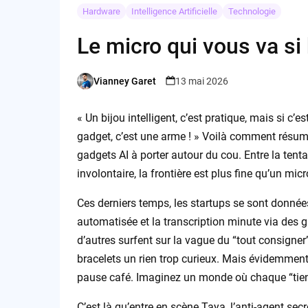
Hardware
Intelligence Artificielle
Technologie
Le micro qui vous va si 
Vianney Garet
13 mai 2026
Posted
by
« Un bijou intelligent, c’est pratique, mais si c’
gadget, c’est une arme ! » Voilà comment résu
gadgets AI à porter autour du cou. Entre la tent
involontaire, la frontière est plus fine qu’un micr
Ces derniers temps, les startups se sont données
automatisée et la transcription minute via des
d’autres surfent sur la vague du “tout consigner
bracelets un rien trop curieux. Mais évidemment,
pause café. Imaginez un monde où chaque “tiens,
C’est là qu’entre en scène Taya, l’anti-agent s