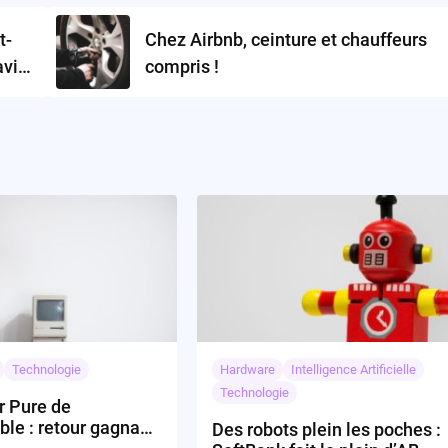
t-
Chez Airbnb, ceinture et chauffeurs
avier
compris !
Technologie
Hardware
Intelligence Artificielle
Technologie
r Pure de
le : retour gagnant
Des robots plein les poches :