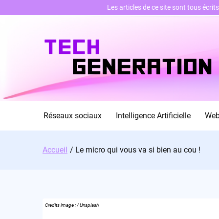
Les articles de ce site sont tous écri
Skip
to
content
Réseaux sociaux
Intelligence Artificielle
We
Accueil
Le micro qui vous va si bien au cou !
Credits image : / Unsplash