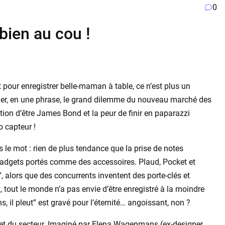
0
bien au cou !
est pour enregistrer belle-maman à table, ce n’est plus un
mer, en une phrase, le grand dilemme du nouveau marché des
ation d’être James Bond et la peur de finir en paparazzi
o capteur !
 le mot : rien de plus tendance que la prise de notes
 gadgets portés comme des accessoires. Plaud, Pocket et
”, alors que des concurrents inventent des porte-clés et
 tout le monde n’a pas envie d’être enregistré à la moindre
 il pleut” est gravé pour l’éternité… angoissant, non ?
ecret du secteur. Imaginé par Elena Wagenmans (ex-designer