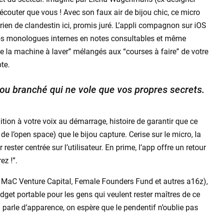
couter que vous ! Avec son faux air de bijou chic, ce micro
ien de clandestin ici, promis juré. L’appli compagnon sur iOS
os monologues internes en notes consultables et même
de la machine à laver” mélangés aux “courses à faire” de votre
te.
bijou branché qui ne vole que vos propres secrets.
ition à votre voix au démarrage, histoire de garantir que ce
de l’open space) que le bijou capture. Cerise sur le micro, la
rester centrée sur l’utilisateur. En prime, l’app offre un retour
ez !”.
ci MaC Venture Capital, Female Founders Fund et autres a16z),
get portable pour les gens qui veulent rester maîtres de ce
n parle d’apparence, on espère que le pendentif n’oublie pas