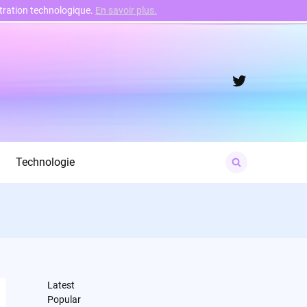
nstration technologique.
En savoir plus.
Twitter
Search
Technologie
for:
Latest
Popular