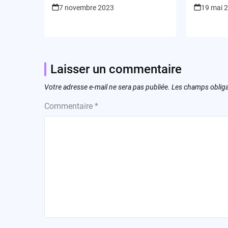
accident de parcours?
à la sob
7 novembre 2023
19 mai 
sursaut 
du tout-
Laisser un commentaire
Votre adresse e-mail ne sera pas publiée.
Les champs obliga
Commentaire
*