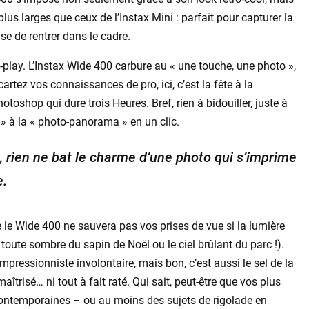
lus larges que ceux de l’Instax Mini : parfait pour capturer la
se de rentrer dans le cadre.
nd-play. L’Instax Wide 400 carbure au « une touche, une photo »,
cartez vos connaissances de pro, ici, c’est la fête à la
otoshop qui dure trois Heures. Bref, rien à bidouiller, juste à
r » à la « photo-panorama » en un clic.
, rien ne bat le charme d’une photo qui s’imprime
e.
ue le Wide 400 ne sauvera pas vos prises de vue si la lumière
oute sombre du sapin de Noël ou le ciel brûlant du parc !).
mpressionniste involontaire, mais bon, c’est aussi le sel de la
aîtrisé… ni tout à fait raté. Qui sait, peut-être que vos plus
contemporaines – ou au moins des sujets de rigolade en