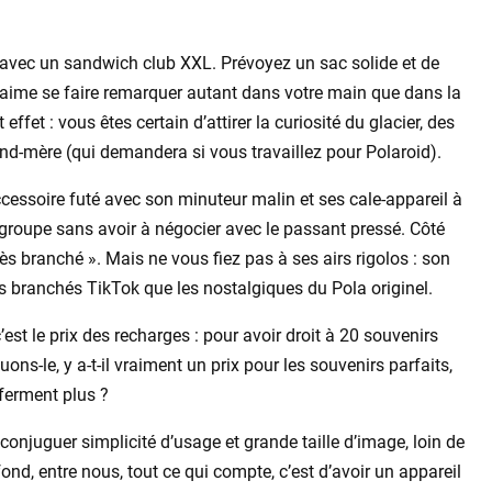
ise avec un sandwich club XXL. Prévoyez un sac solide et de
, aime se faire remarquer autant dans votre main que dans la
 effet : vous êtes certain d’attirer la curiosité du glacier, des
nd-mère (qui demandera si vous travaillez pour Polaroid).
ccessoire futé avec son minuteur malin et ses cale-appareil à
 groupe sans avoir à négocier avec le passant pressé. Côté
très branché ». Mais ne vous fiez pas à ses airs rigolos : son
ds branchés TikTok que les nostalgiques du Pola originel.
 c’est le prix des recharges : pour avoir droit à 20 souvenirs
ns-le, y a-t-il vraiment un prix pour les souvenirs parfaits,
 ferment plus ?
conjuguer simplicité d’usage et grande taille d’image, loin de
fond, entre nous, tout ce qui compte, c’est d’avoir un appareil