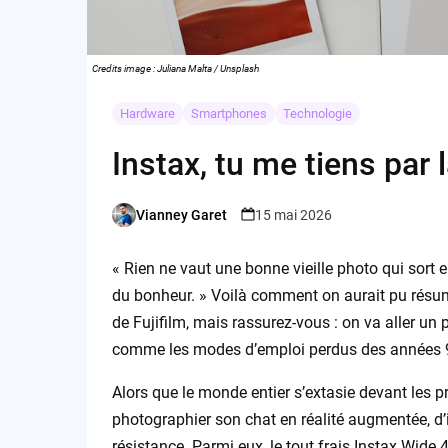
Credits image : Juliana Malta / Unsplash
Hardware
Smartphones
Technologie
Instax, tu me tiens par 
Vianney Garet
15 mai 2026
Posted
by
« Rien ne vaut une bonne vieille photo qui sort e
du bonheur. » Voilà comment on aurait pu résum
de Fujifilm, mais rassurez-vous : on va aller un
comme les modes d’emploi perdus des années 
Alors que le monde entier s’extasie devant les p
photographier son chat en réalité augmentée, d’i
résistance. Parmi eux, le tout frais Instax Wide