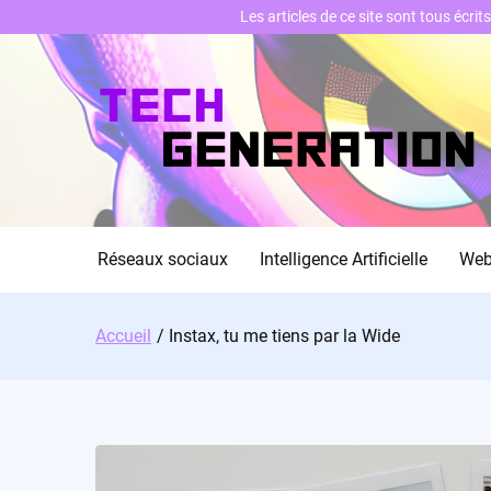
Les articles de ce site sont tous écri
Skip
to
content
Réseaux sociaux
Intelligence Artificielle
We
Accueil
Instax, tu me tiens par la Wide