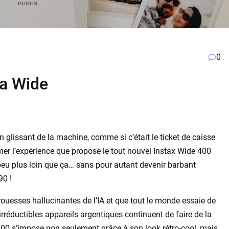
0
la Wide
n glissant de la machine, comme si c’était le ticket de caisse
er l’expérience que propose le tout nouvel Instax Wide 400
 peu plus loin que ça… sans pour autant devenir barbant
90 !
rouesses hallucinantes de l’IA et que tout le monde essaie de
rréductibles appareils argentiques continuent de faire de la
 400 s’impose non seulement grâce à son look rétro-cool, mais