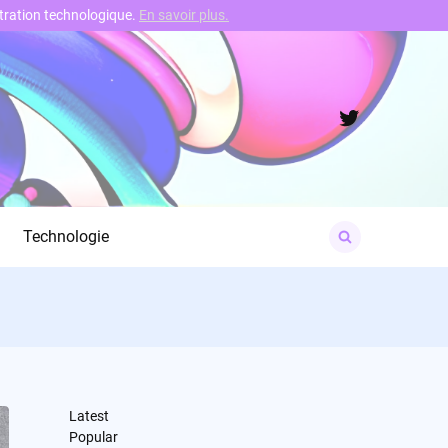
nstration technologique.
En savoir plus.
Twitter
Search
Technologie
for:
Latest
Popular