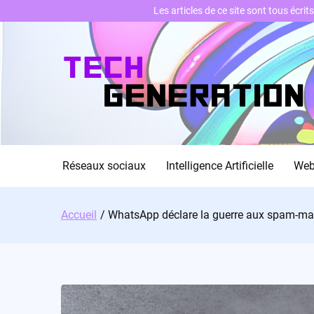
Les articles de ce site sont tous écri
Skip
to
content
Réseaux sociaux
Intelligence Artificielle
We
Accueil
WhatsApp déclare la guerre aux spam-m