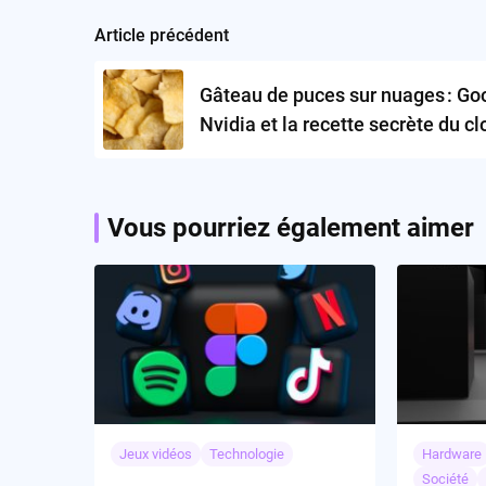
Article précédent
Post
navigation
Gâteau de puces sur nuages : Go
Nvidia et la recette secrète du c
IA
Vous pourriez également aimer
Jeux vidéos
Technologie
Hardware
Société