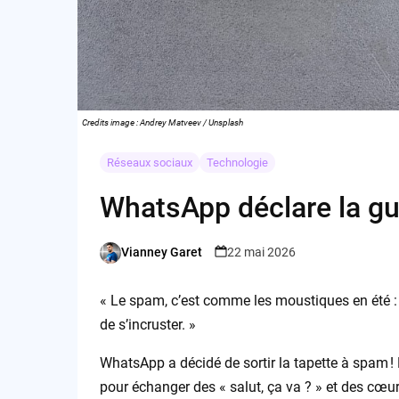
Credits image : Andrey Matveev / Unsplash
Réseaux sociaux
Technologie
WhatsApp déclare la g
Vianney Garet
22 mai 2026
Posted
by
« Le spam, c’est comme les moustiques en été : o
de s’incruster. »
WhatsApp a décidé de sortir la tapette à spam ! F
pour échanger des « salut, ça va ? » et des cœu