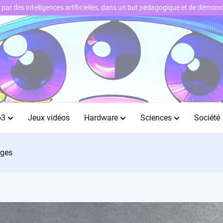
ts par des intelligences artificielles, dans un but pédagogique et de démo
b3
Jeux vidéos
Hardware
Sciences
Société
ages