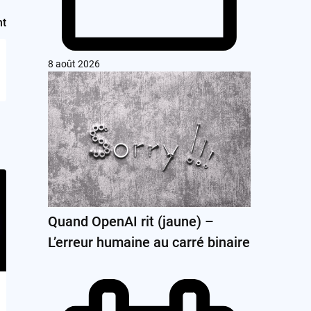
nt
8 août 2026
Quand OpenAI rit (jaune) –
L’erreur humaine au carré binaire