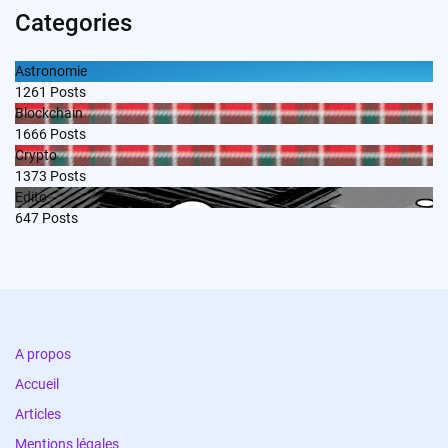
Categories
Astronomie
1261
Posts
Blockchain
1666
Posts
Crypto
1373
Posts
Edito
647
Posts
A propos
Accueil
Articles
Mentions légales