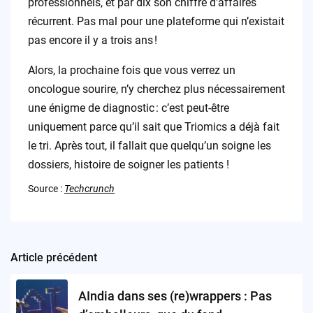
professionnels, et par dix son chiffre d’affaires
récurrent. Pas mal pour une plateforme qui n’existait
pas encore il y a trois ans !
Alors, la prochaine fois que vous verrez un
oncologue sourire, n’y cherchez plus nécessairement
une énigme de diagnostic : c’est peut-être
uniquement parce qu’il sait que Triomics a déjà fait
le tri. Après tout, il fallait que quelqu’un soigne les
dossiers, histoire de soigner les patients !
Source :
Techcrunch
Article précédent
Post
navigation
AIndia dans ses (re)wrappers : Pas