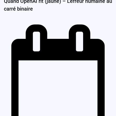
Quand OpenAI rit (jaune) – L’erreur humaine au
carré binaire