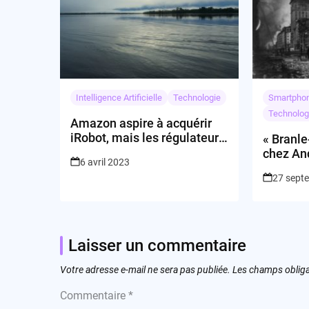
Intelligence Artificielle
Technologie
Smartpho
Technolog
Amazon aspire à acquérir
iRobot, mais les régulateurs
« Branl
veillent au grain
chez An
6 avril 2023
des aler
27 sept
Inde »
Laisser un commentaire
Votre adresse e-mail ne sera pas publiée.
Les champs obliga
Commentaire
*