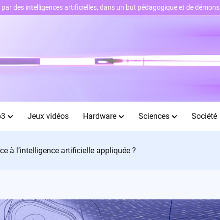
ts par des intelligences artificielles, dans un but pédagogique et de démo
b3
Jeux vidéos
Hardware
Sciences
Société
 à l’intelligence artificielle appliquée ?