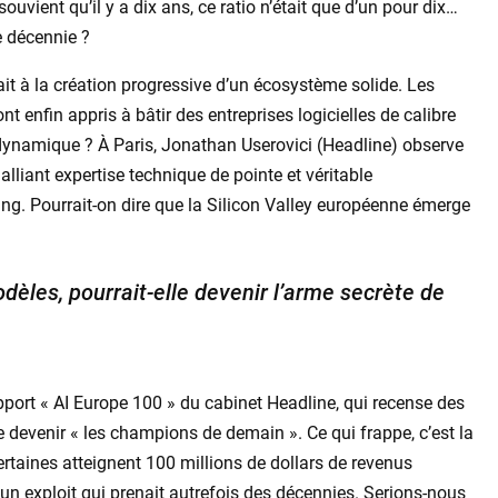
vient qu’il y a dix ans, ce ratio n’était que d’un pour dix…
e décennie ?
drait à la création progressive d’un écosystème solide. Les
t enfin appris à bâtir des entreprises logicielles de calibre
 dynamique ? À Paris, Jonathan Userovici (Headline) observe
lliant expertise technique de pointe et véritable
ng. Pourrait-on dire que la Silicon Valley européenne émerge
odèles, pourrait-elle devenir l’arme secrète de
pport « AI Europe 100 » du cabinet Headline, qui recense des
 devenir « les champions de demain ». Ce qui frappe, c’est la
rtaines atteignent 100 millions de dollars de revenus
un exploit qui prenait autrefois des décennies. Serions-nous