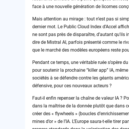
face à une nouvelle génération de licornes conçue
Mais attention au mirage : tout n’est pas si simp
dernier mot. Le Public Cloud Index d’Accel affi
ne sont pas près de disparaître, d’autant qu’ils 
dire de Mistral AI, parfois présenté comme le ri
que le marché des modèles européens reste pour l
Pendant ce temps, une véritable ruée s’opère du c
pour soutenir la prochaine “killer app” IA, même 
sociétés à se défendre contre les géants américai
défensive, pour ces nouveaux acteurs ?
Faut-il enfin repenser la chaîne de valeur IA ? P
dans la maîtrise de la donnée plutôt que dans c
créer des « flywheels » (boucles d’enrichissemen
mines d’or » de l’IA. L’Europe saura-t-elle tirer 