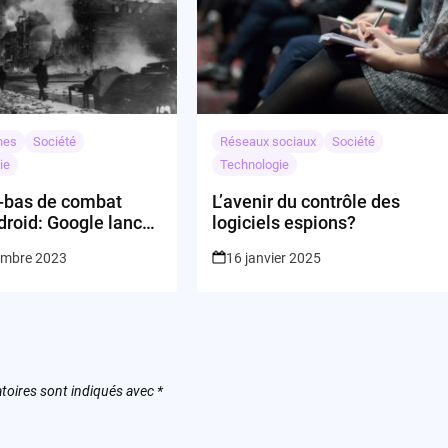
nes
Société
Réseaux sociaux
Société
ie
Technologie
e-bas de combat
L’avenir du contrôle des
droid: Google lance
logiciels espions?
tes sismiques en
embre 2023
16 janvier 2025
toires sont indiqués avec
*