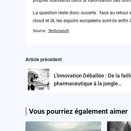
propres standards dans la valorisation des don
La question reste donc ouverte : face au retour e
cloud et IA, les espoirs européens sont-ils enfi
Source :
Techcrunch
Article précédent
Post
navigation
L’Innovation Déballée : De la faill
pharmaceutique à la jungle
réglementaire, qui pilote vraimen
santé connectée ?
Vous pourriez également aimer