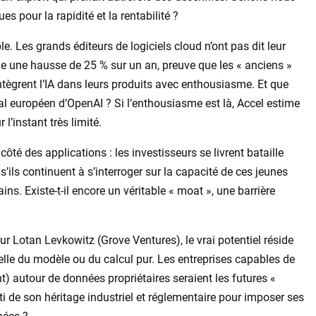
s pour la rapidité et la rentabilité ?
le. Les grands éditeurs de logiciels cloud n’ont pas dit leur
che une hausse de 25 % sur un an, preuve que les « anciens »
intègrent l’IA dans leurs produits avec enthousiasme. Et que
val européen d’OpenAI ? Si l’enthousiasme est là, Accel estime
’instant très limité.
ôté des applications : les investisseurs se livrent bataille
s’ils continuent à s’interroger sur la capacité de ces jeunes
ns. Existe-t-il encore un véritable « moat », une barrière
our Lotan Levkowitz (Grove Ventures), le vrai potentiel réside
elle du modèle ou du calcul pur. Les entreprises capables de
t) autour de données propriétaires seraient les futures «
parti de son héritage industriel et réglementaire pour imposer ses