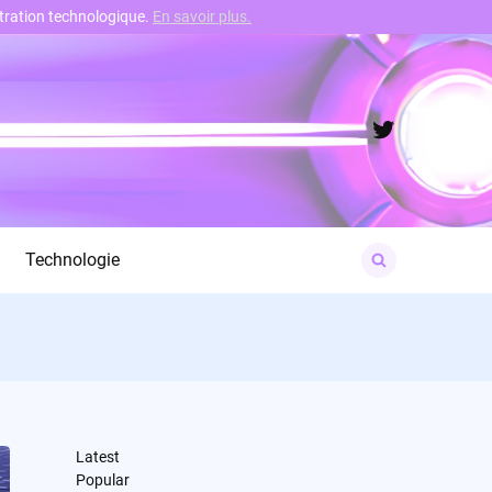
nstration technologique.
En savoir plus.
Twitter
Search
Technologie
for:
Latest
Popular