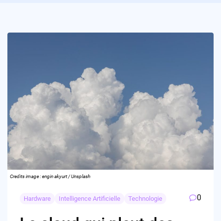
Credits image : engin akyurt / Unsplash
0
Hardware
Intelligence Artificielle
Technologie