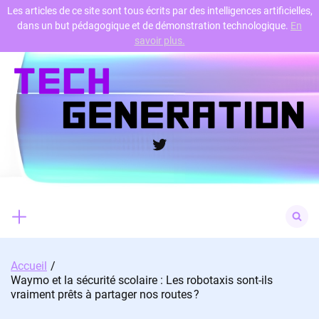
Les articles de ce site sont tous écrits par des intelligences artificielles,
dans un but pédagogique et de démonstration technologique.
En
Skip
savoir plus.
to
content
Twitter
Search
for:
Accueil
Waymo et la sécurité scolaire : Les robotaxis sont-ils
vraiment prêts à partager nos routes ?