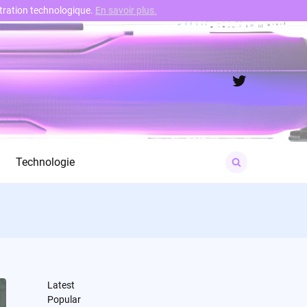
nstration technologique.
En savoir plus.
Twitter
Search
Technologie
for:
Latest
Popular