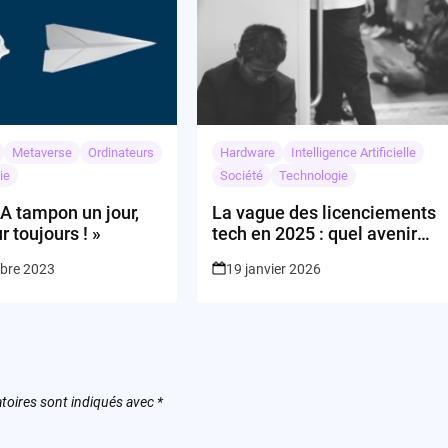
Metaverse
Ordinateurs
Hardware
Intelligence Artificielle
ie
Société
Technologie
 A tampon un jour,
La vague des licenciements
r toujours ! »
tech en 2025 : quel avenir
pour les talents face à la
bre 2023
19 janvier 2026
montée de l’IA ?
toires sont indiqués avec
*