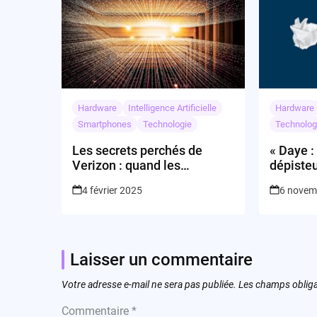
Hardware
Intelligence Artificielle
Hardware
Smartphones
Technologie
Technolog
Les secrets perchés de
« Daye :
Verizon : quand les
dépisteu
abonnements font le show!
4 février 2025
6 novem
Laisser un commentaire
Votre adresse e-mail ne sera pas publiée.
Les champs obliga
Commentaire
*