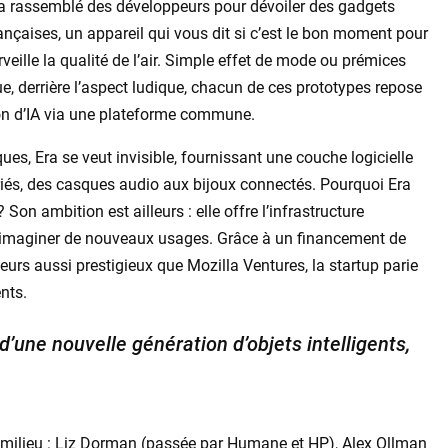
 a rassemblé des développeurs pour dévoiler des gadgets
ançaises, un appareil qui vous dit si c’est le bon moment pour
veille la qualité de l’air. Simple effet de mode ou prémices
ue, derrière l’aspect ludique, chacun de ces prototypes repose
on d’IA via une plateforme commune.
ues, Era se veut invisible, fournissant une couche logicielle
ariés, des casques audio aux bijoux connectés. Pourquoi Era
 Son ambition est ailleurs : elle offre l’infrastructure
 d’imaginer de nouveaux usages. Grâce à un financement de
seurs aussi prestigieux que Mozilla Ventures, la startup parie
ents.
 d’une nouvelle génération d’objets intelligents,
du milieu : Liz Dorman (passée par Humane et HP), Alex Ollman