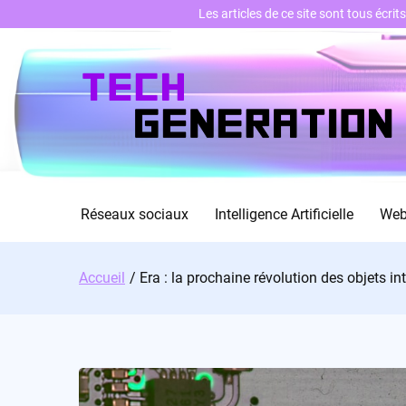
Les articles de ce site sont tous écri
Skip
to
content
Réseaux sociaux
Intelligence Artificielle
We
Accueil
Era : la prochaine révolution des objets int