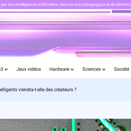
ts par des intelligences artificielles, dans un but pédagogique et de démo
b3
Jeux vidéos
Hardware
Sciences
Société
elligents viendra-t-elle des créateurs ?