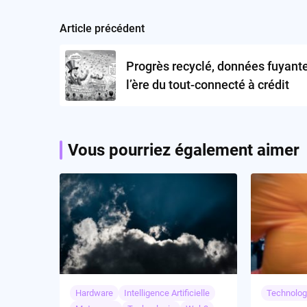
Article précédent
Post
navigation
Progrès recyclé, données fuyante
l’ère du tout-connecté à crédit
Vous pourriez également aimer
Hardware
Intelligence Artificielle
Technolog