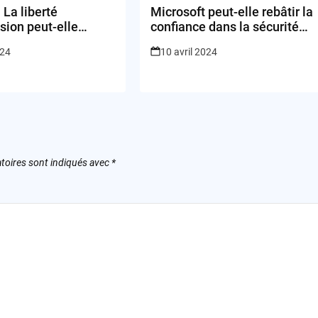
 La liberté
Microsoft peut-elle rebâtir la
sion peut-elle
confiance dans la sécurité
 la diffusion de
de son cloud ?
024
10 avril 2024
s violents?
toires sont indiqués avec
*