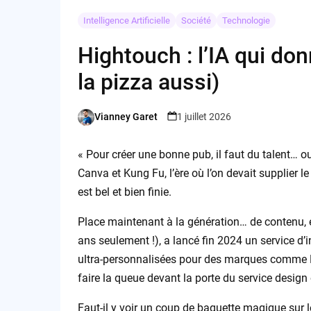
Intelligence Artificielle
Société
Technologie
Hightouch : l’IA qui don
la pizza aussi)
Vianney Garet
1 juillet 2026
Posted
by
« Pour créer une bonne pub, il faut du talent… 
Canva et Kung Fu, l’ère où l’on devait supplier
est bel et bien finie.
Place maintenant à la génération… de contenu, 
ans seulement !), a lancé fin 2024 un service d’i
ultra-personnalisées pour des marques comme Do
faire la queue devant la porte du service desig
Faut-il y voir un coup de baguette magique sur le