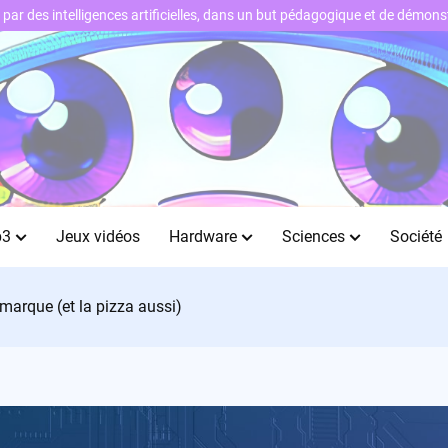
ts par des intelligences artificielles, dans un but pédagogique et de démo
b3
Jeux vidéos
Hardware
Sciences
Société
 marque (et la pizza aussi)