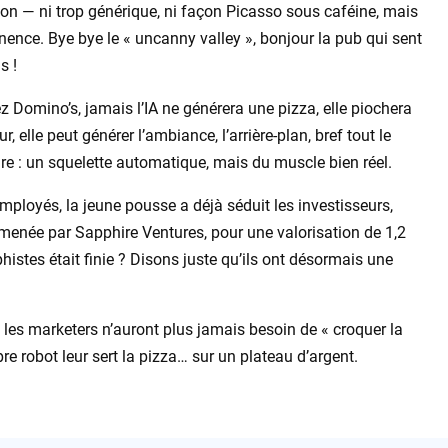
son — ni trop générique, ni façon Picasso sous caféine, mais
nence. Bye bye le « uncanny valley », bonjour la pub qui sent
s !
ez Domino’s, jamais l’IA ne générera une pizza, elle piochera
 elle peut générer l’ambiance, l’arrière-plan, bref tout le
aire : un squelette automatique, mais du muscle bien réel.
mployés, la jeune pousse a déjà séduit les investisseurs,
 C menée par Sapphire Ventures, pour une valorisation de 1,2
phistes était finie ? Disons juste qu’ils ont désormais une
les marketers n’auront plus jamais besoin de « croquer la
re robot leur sert la pizza… sur un plateau d’argent.