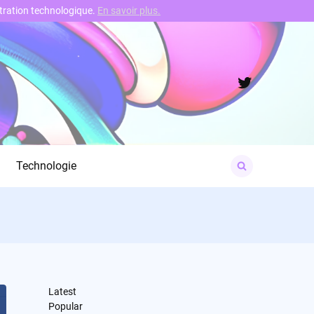
nstration technologique.
En savoir plus.
Twitter
Search
Technologie
for:
Latest
Popular