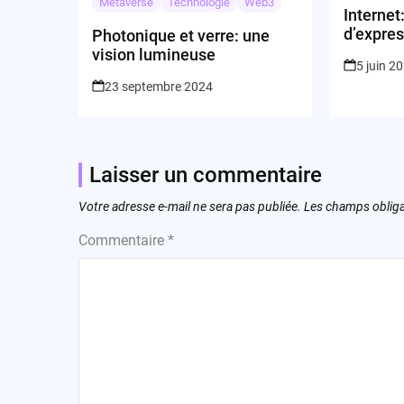
Metaverse
Technologie
Web3
Internet:
d’expres
Photonique et verre: une
justifier
vision lumineuse
5 juin 2
contenu
23 septembre 2024
Laisser un commentaire
Votre adresse e-mail ne sera pas publiée.
Les champs obliga
Commentaire
*