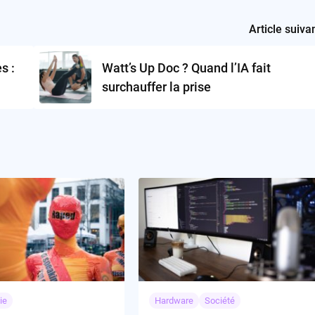
Article suiva
s :
Watt’s Up Doc ? Quand l’IA fait
surchauffer la prise
ie
Hardware
Société