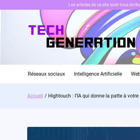
Les articles de ce site sont tous écri
Skip
to
content
Réseaux sociaux
Intelligence Artificielle
We
Accueil
Hightouch : l’IA qui donne la patte à votre