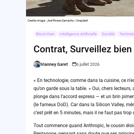
Credits image : Joel Rivera-Camacho / Unsplash
Blockchain
Intelligence Artificielle
Société
Technol
Contrat, Surveillez bien
Vianney Garet
6 juillet 2026
Posted
by
« En technologie, comme dans la cuisine, ce n’es
qu’on garde sous la table. » Oui, chers lecteurs,
plonge dans l’accord express — et un brin pime
(le fameux DoD). Car dans la Silicon Valley, mêm
c’est prêt en 5 minutes, mais il ne faut pas tr
Tout commence quand Anthropic, le cousin éloig
Pentagone, pensant sans doute que ses principes