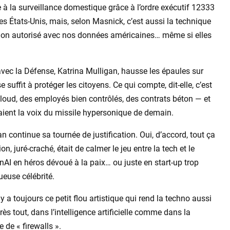
 à la surveillance domestique grâce à l’ordre exécutif 12333
es États-Unis, mais, selon Masnick, c’est aussi la technique
non autorisé avec nos données américaines… même si elles
avec la Défense, Katrina Mulligan, hausse les épaules sur
 suffit à protéger les citoyens. Ce qui compte, dit-elle, c’est
cloud, des employés bien contrôlés, des contrats béton — et
ient la voix du missile hypersonique de demain.
 continue sa tournée de justification. Oui, d’accord, tout ça
ion, juré-craché, était de calmer le jeu entre la tech et le
enAI en héros dévoué à la paix… ou juste en start-up trop
euse célébrité.
 y a toujours ce petit flou artistique qui rend la techno aussi
rès tout, dans l’intelligence artificielle comme dans la
e de « firewalls ».