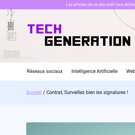
Les articles de ce site sont tous écri
Skip
to
content
Réseaux sociaux
Intelligence Artificielle
We
Accueil
Contrat, Surveillez bien les signatures !