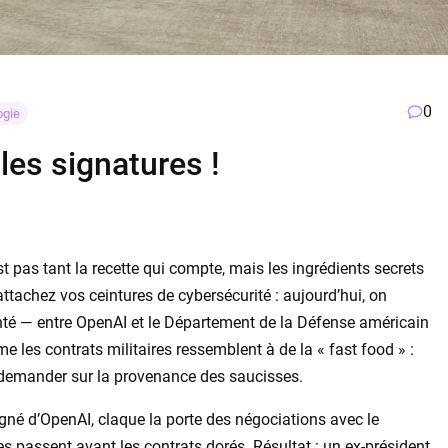
0
ogie
 les signatures !
t pas tant la recette qui compte, mais les ingrédients secrets
 attachez vos ceintures de cybersécurité : aujourd’hui, on
nté — entre OpenAI et le Département de la Défense américain
e les contrats militaires ressemblent à de la « fast food » :
op demander sur la provenance des saucisses.
né d’OpenAI, claque la porte des négociations avec le
 passent avant les contrats dorés. Résultat : un ex-président