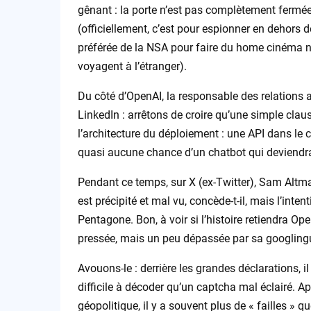
gênant : la porte n’est pas complètement fermée
(officiellement, c’est pour espionner en dehors d
préférée de la NSA pour faire du home cinéma 
voyagent à l’étranger).
Du côté d’OpenAI, la responsable des relations 
LinkedIn : arrêtons de croire qu’une simple clause
l’architecture du déploiement : une API dans le 
quasi aucune chance d’un chatbot qui deviendra
Pendant ce temps, sur X (ex-Twitter), Sam Altman
est précipité et mal vu, concède-t-il, mais l’intent
Pentagone. Bon, à voir si l’histoire retiendra Op
pressée, mais un peu dépassée par sa googlingu
Avouons-le : derrière les grandes déclarations, il
difficile à décoder qu’un captcha mal éclairé. Ap
géopolitique, il y a souvent plus de « failles » qu