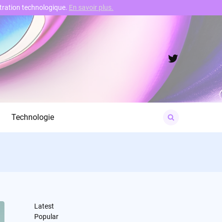
nstration technologique.
En savoir plus.
Twitter
Search
Technologie
for:
Latest
Popular