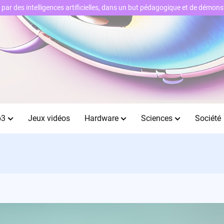
ts par des intelligences artificielles, dans un but pédagogique et de démo
b3
Jeux vidéos
Hardware
Sciences
Société