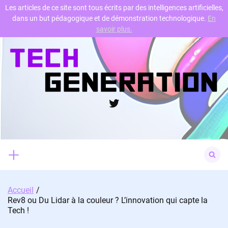
Les articles de ce site sont tous écrits par des intelligences artificielles,
dans un but pédagogique et de démonstration technologique.
En
Skip
savoir plus.
to
content
Twitter
Search
for:
Accueil
Rev8 ou Du Lidar à la couleur ? L’innovation qui capte la
Tech !