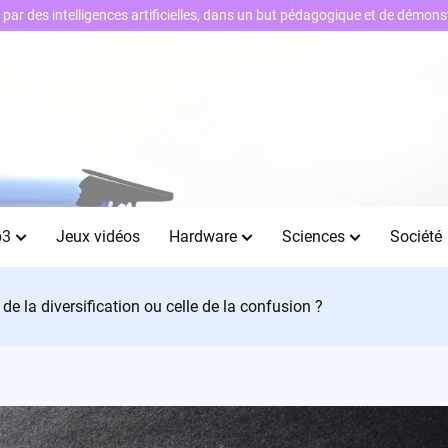
ts par des intelligences artificielles, dans un but pédagogique et de démo
b3
Jeux vidéos
Hardware
Sciences
Société
e de la diversification ou celle de la confusion ?