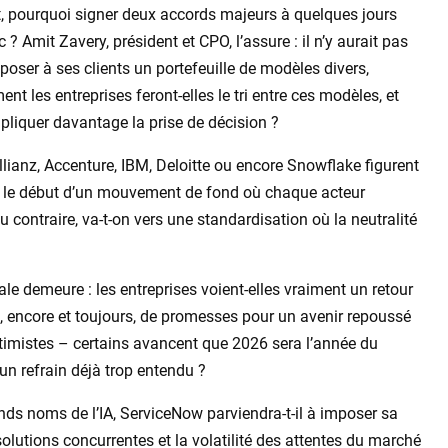
, pourquoi signer deux accords majeurs à quelques jours
 ? Amit Zavery, président et CPO, l’assure : il n’y aurait pas
poser à ses clients un portefeuille de modèles divers,
t les entreprises feront-elles le tri entre ces modèles, et
mpliquer davantage la prise de décision ?
Allianz, Accenture, IBM, Deloitte ou encore Snowflake figurent
e le début d’un mouvement de fond où chaque acteur
 contraire, va-t-on vers une standardisation où la neutralité
e demeure : les entreprises voient-elles vraiment un retour
t-il, encore et toujours, de promesses pour un avenir repoussé
timistes – certains avancent que 2026 sera l’année du
 un refrain déjà trop entendu ?
nds noms de l’IA, ServiceNow parviendra-t-il à imposer sa
e solutions concurrentes et la volatilité des attentes du marché