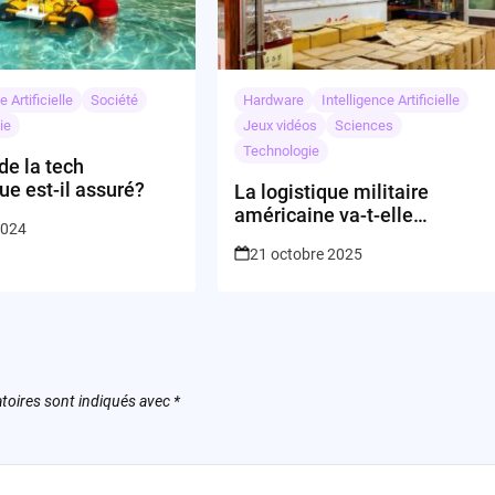
e Artificielle
Société
Hardware
Intelligence Artificielle
ie
Jeux vidéos
Sciences
Technologie
 de la tech
ue est-il assuré?
La logistique militaire
américaine va-t-elle
2024
décoller grâce à Blue Origin
21 octobre 2025
et Anduril ?
toires sont indiqués avec
*