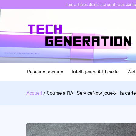
Les articles de ce site sont tous écri
Skip
to
content
Réseaux sociaux
Intelligence Artificielle
We
Accueil
Course à l’IA : ServiceNow joue-t-il la cart