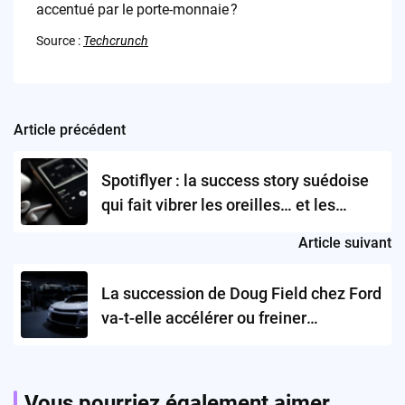
accentué par le porte-monnaie ?
Source :
Techcrunch
Article précédent
Post
navigation
Spotiflyer : la success story suédoise
qui fait vibrer les oreilles… et les
chiffres
Article suivant
La succession de Doug Field chez Ford
va-t-elle accélérer ou freiner
l’innovation électrique ?
Vous pourriez également aimer