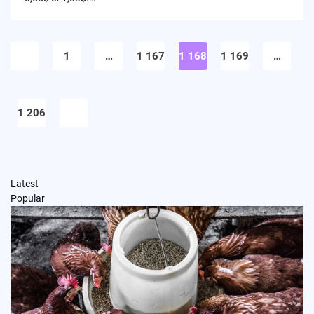
Pagination
des
1
…
1 167
1 168
1 169
…
publications
1 206
Latest
Popular