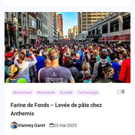
0
Blockchain
Metaverse
Société
Technologie
Farine de Fonds – Levée de pâte chez
Anthemis
Vianney Garet
23 mai 2023
Posted
by