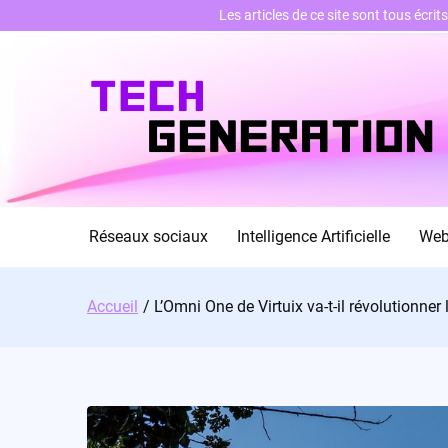
Les articles de ce site sont tous écri
Skip
to
content
Réseaux sociaux
Intelligence Artificielle
We
Accueil
L’Omni One de Virtuix va-t-il révolutionner 