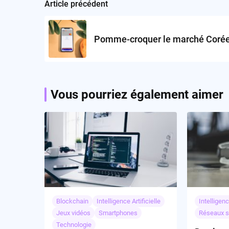
Article précédent
Post
navigation
Pomme-croquer le marché Coré
Vous pourriez également aimer
Blockchain
Intelligence Artificielle
Intelligenc
Jeux vidéos
Smartphones
Réseaux s
Technologie