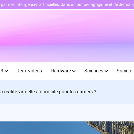
ts par des intelligences artificielles, dans un but pédagogique et de démo
b3
Jeux vidéos
Hardware
Sciences
Société
la réalité virtuelle à domicile pour les gamers ?