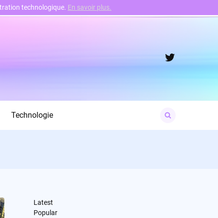
nstration technologique.
En savoir plus.
Twitter
Search
Technologie
for:
Latest
Popular