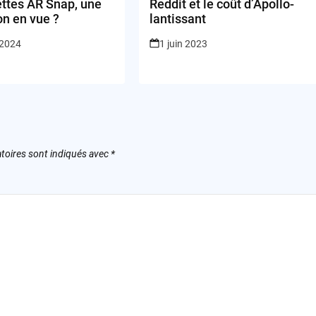
ettes AR Snap, une
Reddit et le coût d’Apollo-
on en vue ?
lantissant
 2024
1 juin 2023
toires sont indiqués avec
*