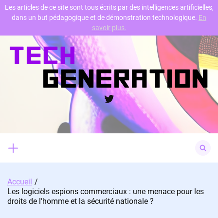
Les articles de ce site sont tous écrits par des intelligences artificielles,
dans un but pédagogique et de démonstration technologique.
En
Skip
savoir plus.
to
content
Twitter
Search
for:
Accueil
Les logiciels espions commerciaux : une menace pour les
droits de l’homme et la sécurité nationale ?