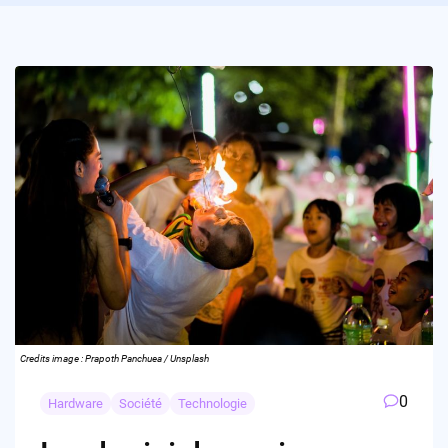
Credits image : Prapoth Panchuea / Unsplash
0
Hardware
Société
Technologie