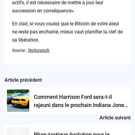
actifs, il est nécessaire de mettre à jour leur
succession en conséquence».
En clair, si vous voulez que le Bitcoin de votre aïeul
ne reste pas enchainé, mieux vaut planifier la clef de
sa libération.
Source :
Techcrunch
Article précédent
Post
navigation
Comment Harrison Ford sera-t-il
rajeuni dans le prochain Indiana Jones
?
Article suivant
Phan-tastique évolution pour le