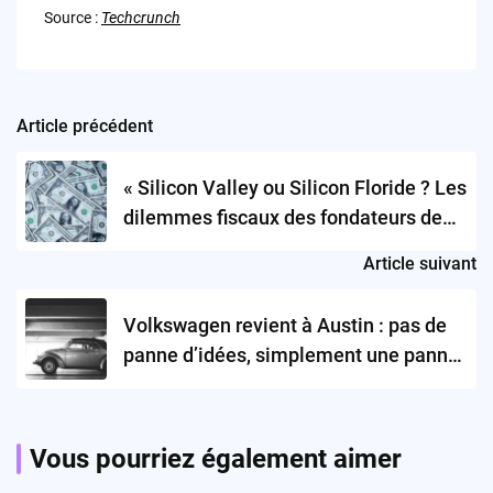
Source :
Techcrunch
Article précédent
Post
navigation
« Silicon Valley ou Silicon Floride ? Les
dilemmes fiscaux des fondateurs de
startups »
Article suivant
Volkswagen revient à Austin : pas de
panne d’idées, simplement une panne
d’essence !
Vous pourriez également aimer