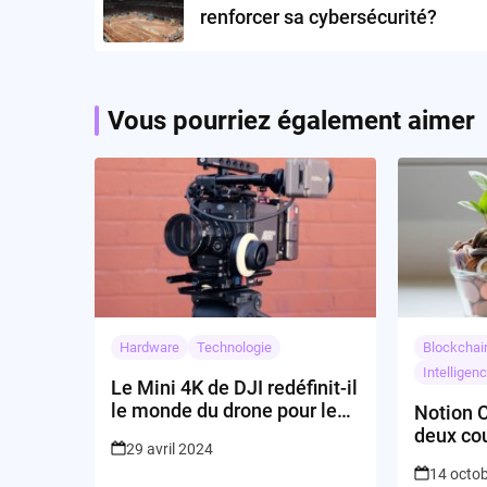
renforcer sa cybersécurité?
Vous pourriez également aimer
Hardware
Technologie
Blockchai
Intelligenc
Le Mini 4K de DJI redéfinit-il
le monde du drone pour les
Notion C
débutants ?
deux cou
29 avril 2024
croissa
14 octo