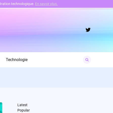
nstration technologique.
En savoir plus.
Twitter
Search
Technologie
for:
Latest
Popular