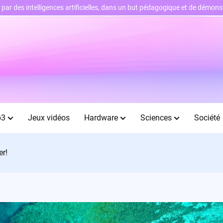
ts par des intelligences artificielles, dans un but pédagogique et de démo
b3
Jeux vidéos
Hardware
Sciences
Société
er!