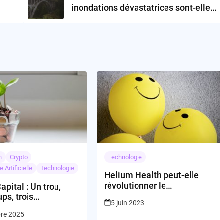
inondations dévastatrices sont-elles
la nouvelle norme ?
n
Crypto
Technologie
e Artificielle
Technologie
Helium Health peut-elle
révolutionner le
apital : Un trou,
financement dans le secteur
ps, trois
5 juin 2023
de la santé en Afrique ?
nces
bre 2025