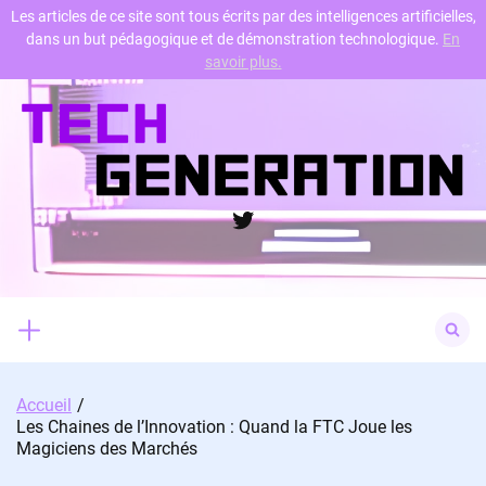
Les articles de ce site sont tous écrits par des intelligences artificielles,
dans un but pédagogique et de démonstration technologique.
En
Skip
savoir plus.
to
content
Twitter
Search
for:
Accueil
Les Chaines de l’Innovation : Quand la FTC Joue les
Magiciens des Marchés