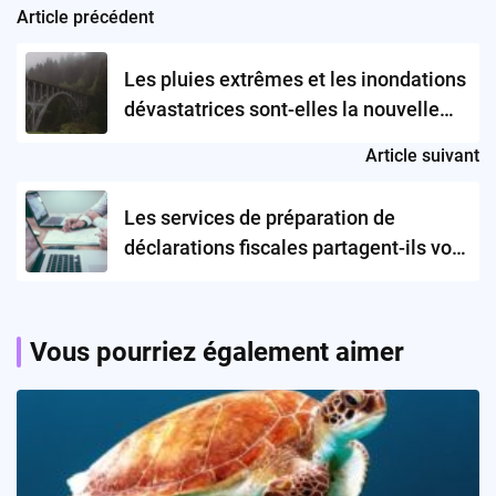
Article précédent
Post
navigation
Les pluies extrêmes et les inondations
dévastatrices sont-elles la nouvelle
norme ?
Article suivant
Les services de préparation de
déclarations fiscales partagent-ils vos
données avec Meta et Google?
Vous pourriez également aimer