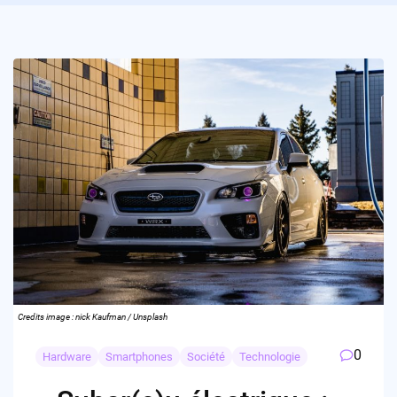
Credits image : nick Kaufman / Unsplash
0
Hardware
Smartphones
Société
Technologie