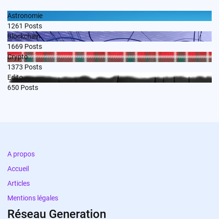
Astronomie
1261
Posts
Blockchain
1669
Posts
Crypto
1373
Posts
Edito
650
Posts
A propos
Accueil
Articles
Mentions légales
Réseau Generation