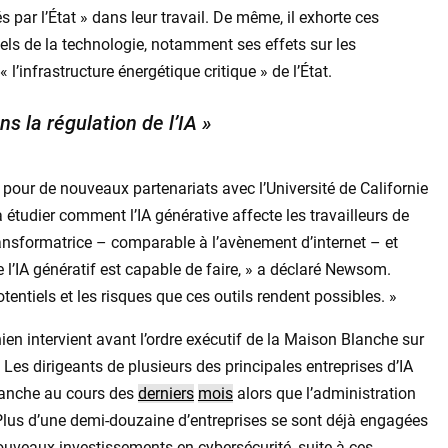
és par l’État » dans leur travail. De même, il exhorte ces
els de la technologie, notamment ses effets sur les
infrastructure énergétique critique » de l’État.
s la régulation de l’IA »
n pour de nouveaux partenariats avec l’Université de Californie
à étudier comment l’IA générative affecte les travailleurs de
transformatrice – comparable à l’avènement d’internet – et
e l’IA génératif est capable de faire, » a déclaré Newsom.
entiels et les risques que ces outils rendent possibles. »
rnien intervient avant l’ordre exécutif de la Maison Blanche sur
 Les dirigeants de plusieurs des principales entreprises d’IA
lanche au cours des
derniers
mois
alors que l’administration
. Plus d’une demi-douzaine d’entreprises se sont déjà engagées
ouveaux investissements en cybersécurité, suite à ces