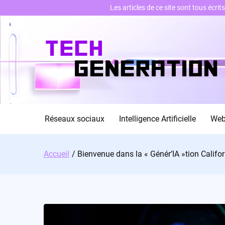
Les articles de ce site sont tous écri
Skip
to
content
Réseaux sociaux
Intelligence Artificielle
We
Accueil
Bienvenue dans la « Génér’IA »tion Califo