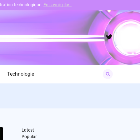
nstration technologique.
En savoir plus.
Twitter
Search
Technologie
for:
Latest
Popular