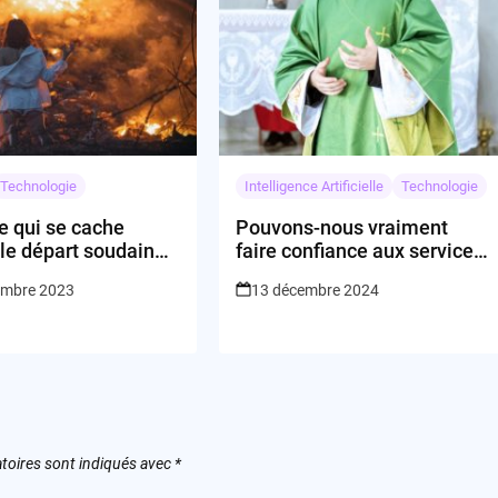
Technologie
Intelligence Artificielle
Technologie
e qui se cache
Pouvons-nous vraiment
 le départ soudain
faire confiance aux services
an Dijk de Prosus?
d’IA pour leur fiabilité ?
embre 2023
13 décembre 2024
toires sont indiqués avec
*