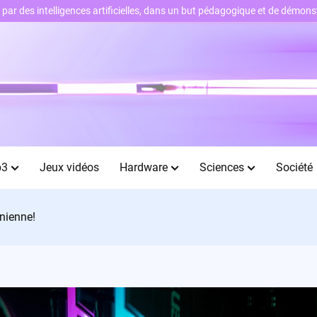
ts par des intelligences artificielles, dans un but pédagogique et de démo
b3
Jeux vidéos
Hardware
Sciences
Société
rnienne!