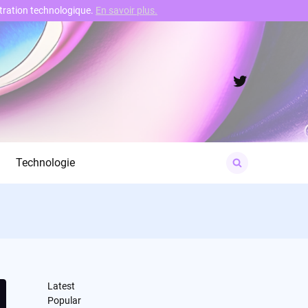
nstration technologique.
En savoir plus.
Twitter
Search
Technologie
for:
Latest
Popular