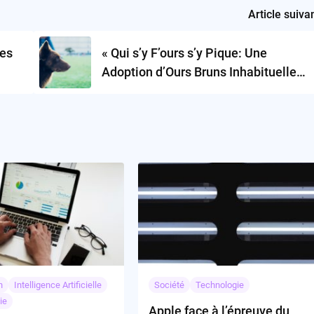
Article suiva
les
« Qui s’y F’ours s’y Pique: Une
Adoption d’Ours Bruns Inhabituelle
dans l’Alaska »
n
Intelligence Artificielle
Société
Technologie
ie
Apple face à l’épreuve du