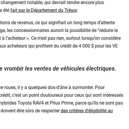
e changement notable, qui devrait rendre encore plus
 a été
fait par le Département du Trésor
.
ations de revenus, ce qui signifiait un long temps d’attente
e, les concessionnaires auront la possibilité de “réduire le
 à l’acheteur ». Ce n’est pas rien, surtout lorsqu’on considère
x acheteurs qui profitent du crédit de 4 000 $ pour les VE
e vrombir les ventes de véhicules électriques.
 roues, il y a quelques dos-d’âne à surmonter. Pour
rédit, c’est un point douloureux pour ceux qui sont intéressés
hybrides Toyota RAV4 et Prius Prime, parce qu’ils ne sont pas
oivent être sûrs de respecter
des critères d’éligibilité au