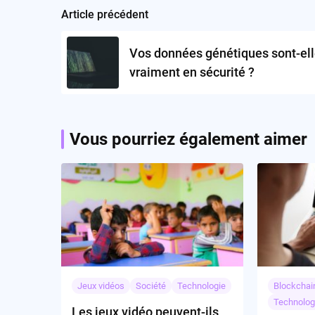
Article précédent
Post
navigation
Vos données génétiques sont-el
vraiment en sécurité ?
Vous pourriez également aimer
Jeux vidéos
Société
Technologie
Blockchai
Technolog
Les jeux vidéo peuvent-ils