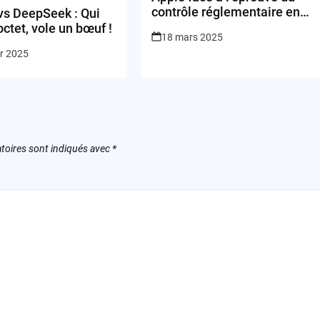
contrôle réglementaire en
vs DeepSeek : Qui
Allemagne : trop loin ou pas
octet, vole un bœuf !
18 mars 2025
assez ?
er 2025
toires sont indiqués avec
*