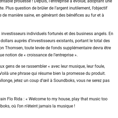
table prouesse ! Depuis, l’entreprise a évolué, adoptant une
. Plus question de brûler de l’argent inutilement, l’objectif
e de manière saine, en générant des bénéfices au fur et à
investisseurs individuels fortunés et des business angels. En
e dollars auprès d’investisseurs existants, portant le total des
lon Thomsen, toute levée de fonds supplémentaire devra être
ue notion de « croissance de l’entreprise ».
x gens de se rassembler « avec leur musique, leur foule,
. Voilà une phrase qui résume bien la promesse du produit.
rallonge, jetez un coup d’œil à Soundboks, vous ne serez pas
in Flo Rida : « Welcome to my house, play that music too
boks, où l’on n’éteint jamais la musique !