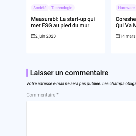
Société
Technologie
Hardware
Measurabl: La start-up qui
Coreshel
met ESG au pied du mur
Qui Va M
à Plat
2 juin 2023
14 mars
Laisser un commentaire
Votre adresse e-mail ne sera pas publiée.
Les champs obliga
Commentaire
*