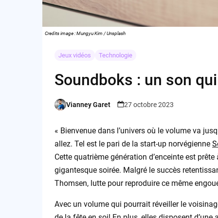
Credits image : Mungyu Kim / Unsplash
Jeux vidéos
Technologie
Soundboks : un son qui 
Vianney Garet
27 octobre 2023
Posted
by
« Bienvenue dans l’univers où le volume va jusq
allez. Tel est le pari de la start-up norvégienne
S
Cette quatrième génération d’enceinte est prête 
gigantesque soirée. Malgré le succès retentissa
Thomsen, lutte pour reproduire ce même engoue
Avec un volume qui pourrait réveiller le voisina
de la fête en soi! En plus, elles disposent d’une