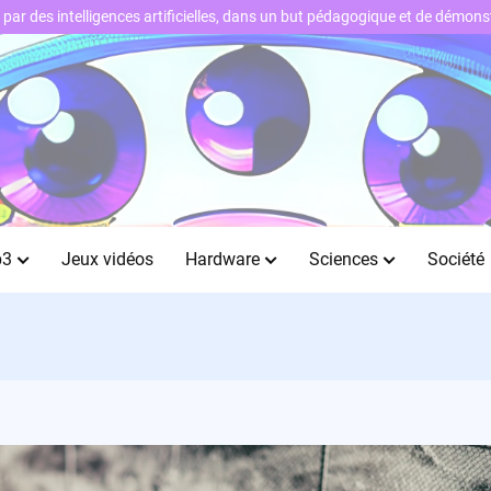
ts par des intelligences artificielles, dans un but pédagogique et de démo
b3
Jeux vidéos
Hardware
Sciences
Société