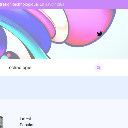
nstration technologique.
En savoir plus.
Twitter
Search
Technologie
for:
Latest
Popular