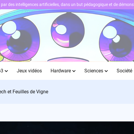
ts par des intelligences artificielles, dans un but pédagogique et de démo
b3
Jeux vidéos
Hardware
Sciences
Société
ch et Feuilles de Vigne