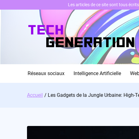
Les articles de ce site sont tous écri
Skip
to
content
Réseaux sociaux
Intelligence Artificielle
We
Accueil
Les Gadgets de la Jungle Urbaine: High-Te