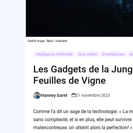
Credits image : fabio / Unsplash
Intelligence Artificielle
Jeux vidéos
Smartphones
S
Les Gadgets de la Jung
Feuilles de Vigne
Vianney Garet
21 novembre 2023
Posted
by
Comme l’a dit un sage de la technologie: « La me
sans complexité, et si en plus, elle peut surviv
malencontreuse, on atteint alors la perfection! 