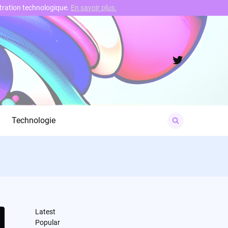
nstration technologique.
En savoir plus.
Twitter
Search
Technologie
for:
Latest
Popular