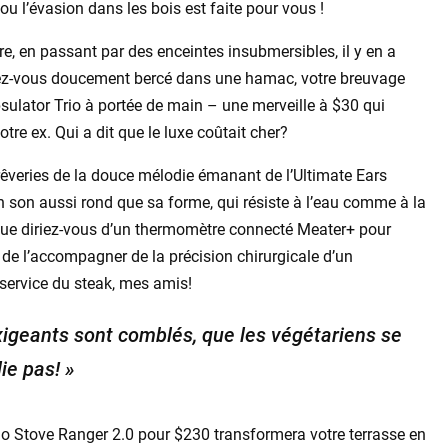
u l’évasion dans les bois est faite pour vous !
re, en passant par des enceintes insubmersibles, il y en a
inez-vous doucement bercé dans une hamac, votre breuvage
ulator Trio à portée de main – une merveille à $30 qui
re ex. Qui a dit que le luxe coûtait cher?
êveries de la douce mélodie émanant de l’Ultimate Ears
n son aussi rond que sa forme, qui résiste à l’eau comme à la
 que diriez-vous d’un thermomètre connecté Meater+ pour
de l’accompagner de la précision chirurgicale d’un
service du steak, mes amis!
xigeants sont comblés, que les végétariens se
ie pas! »
 Solo Stove Ranger 2.0 pour $230 transformera votre terrasse en