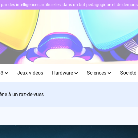
ts par des intelligences artificielles, dans un but pédagogique et de démo
b3
Jeux vidéos
Hardware
Sciences
Société
ène à un raz-de-vues