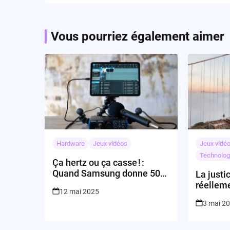
Vous pourriez également aimer
Hardware
Jeux vidéos
Jeux vidé
Technolog
Ça hertz ou ça casse ! :
Quand Samsung donne 500
La justi
raisons de cligner des yeux
réelleme
12 mai 2025
pouvoir 
3 mai 2
tech?