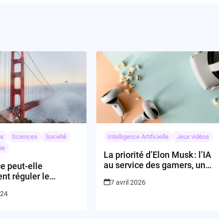
os
Sciences
Société
Intelligence Artificielle
Jeux vidéos
ie
La priorité d’Elon Musk : l’IA
au service des gamers, un
ce peut-elle
virage stratégique ou une
nt réguler le
7 avril 2026
impasse ?
des géants de la
024