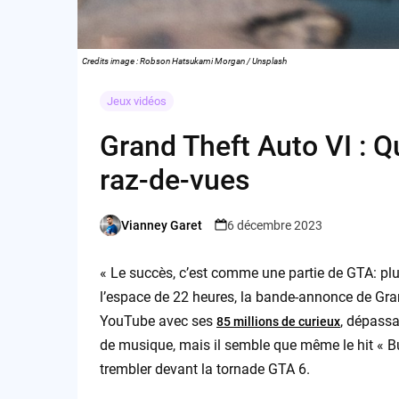
Credits image : Robson Hatsukami Morgan / Unsplash
Jeux vidéos
Grand Theft Auto VI : 
raz-de-vues
Vianney Garet
6 décembre 2023
Posted
by
« Le succès, c’est comme une partie de GTA: plu
l’espace de 22 heures, la bande-annonce de Gran
YouTube avec ses
, dépassa
85 millions de curieux
de musique, mais il semble que même le hit « B
trembler devant la tornade GTA 6.