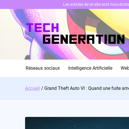
Les articles de ce site sont tous écri
Skip
to
content
Réseaux sociaux
Intelligence Artificielle
We
Accueil
Grand Theft Auto VI : Quand une fuite am