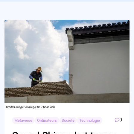
Credits image : kuaileqie RE / Unsplash
0
Metaverse
Ordinateurs
Société
Technologie