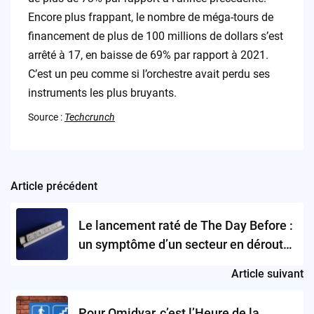
Encore plus frappant, le nombre de méga-tours de
financement de plus de 100 millions de dollars s’est
arrêté à 17, en baisse de 69% par rapport à 2021.
C’est un peu comme si l’orchestre avait perdu ses
instruments les plus bruyants.
Source :
Techcrunch
Article précédent
Post
navigation
Le lancement raté de The Day Before :
un symptôme d’un secteur en déroute
?
Article suivant
Pour Omidyar, c’est l’Heure de la