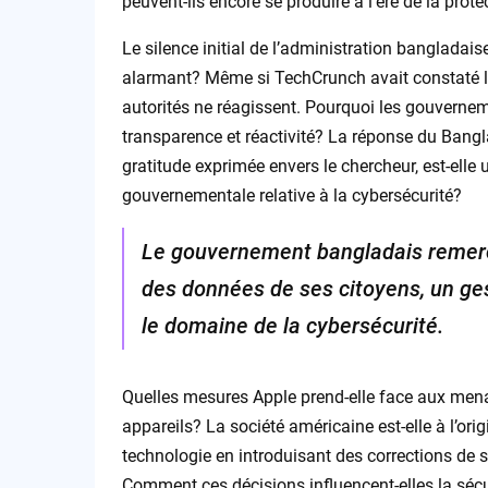
peuvent-ils encore se produire à l’ère de la pro
Le silence initial de l’administration bangladais
alarmant? Même si TechCrunch avait constaté l’
autorités ne réagissent. Pourquoi les gouvernem
transparence et réactivité? La réponse du Bangl
gratitude exprimée envers le chercheur, est-ell
gouvernementale relative à la cybersécurité?
Le gouvernement bangladais remerci
des données de ses citoyens, un ge
le domaine de la cybersécurité.
Quelles mesures Apple prend-elle face aux mena
appareils? La société américaine est-elle à l’or
technologie en introduisant des corrections de 
Comment ces décisions influencent-elles la sécur