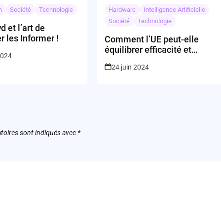
n
Société
Technologie
Hardware
Intelligence Artificielle
Société
Technologie
 et l’art de
 les Informer !
Comment l’UE peut-elle
équilibrer efficacité et
2024
protection des données
24 juin 2024
avec son portefeuille
d’identité numérique ?
toires sont indiqués avec
*