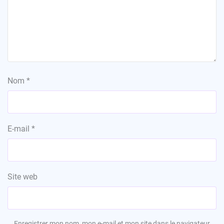
Nom
*
E-mail
*
Site web
Enregistrer mon nom, mon e-mail et mon site dans le navigateur