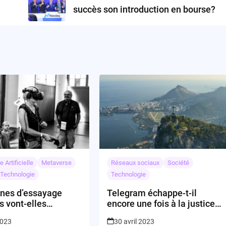
succès son introduction en bourse?
e Artificielle
Metaverse
Réseaux sociaux
Société
Technologie
Technologie
ines d’essayage
Telegram échappe-t-il
es vont-elles
encore une fois à la justice
onner le shopping en
brésilienne?
2023
30 avril 2023