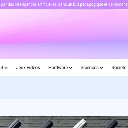
ts par des intelligences artificielles, dans un but pédagogique et de démo
b3
Jeux vidéos
Hardware
Sciences
Société