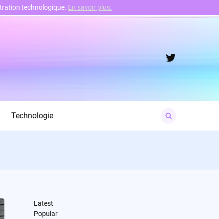
nstration technologique.
En savoir plus.
Twitter
Search
Technologie
for:
Latest
Popular