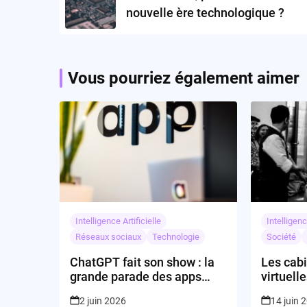
nouvelle ère technologique ?
Vous pourriez également aimer
Intelligence Artificielle
Intelligenc
Réseaux sociaux
Technologie
Société
ChatGPT fait son show : la
Les cab
grande parade des apps
virtuell
intégrées
révoluti
2 juin 2026
14 juin 
ligne ?