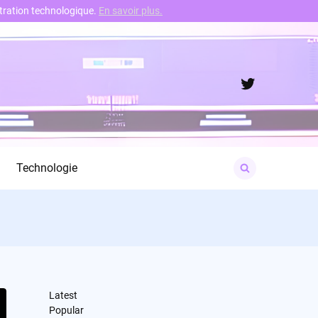
nstration technologique.
En savoir plus.
Twitter
Search
Technologie
for:
Latest
Popular