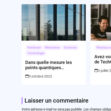
Hardware
Metaverse
Sciences
Réseaux s
Technologie
Avez-vou
de Tech
Dans quelle mesure les
?
points quantiques
3 juillet
remodeleront-ils notre futur
5 octobre 2023
technologique?
Laisser un commentaire
Votre adresse e-mail ne sera pas publiée.
Les champs obliga