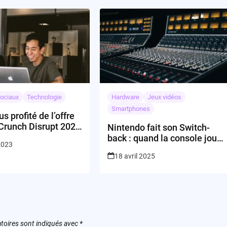
ociaux
Technologie
Hardware
Jeux vidéos
Smartphones
s profité de l’offre
Crunch Disrupt 2023
Nintendo fait son Switch-
back : quand la console joue
 2023
à cache-cache avec les
18 avril 2025
gamers !
toires sont indiqués avec
*