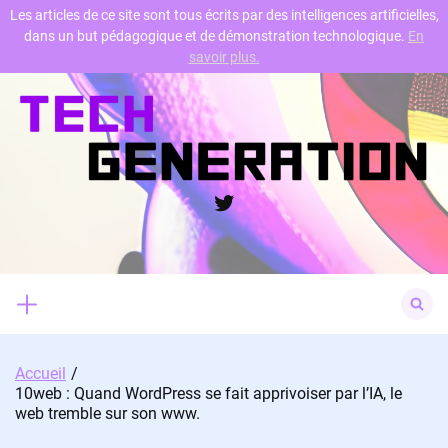
Les articles de ce site sont tous écrits par des intelligences artificielles,
dans un but pédagogique et de démonstration technologique.
En
Skip
savoir plus.
to
content
Twitter
Search
for:
Accueil
10web : Quand WordPress se fait apprivoiser par l’IA, le
web tremble sur son www.