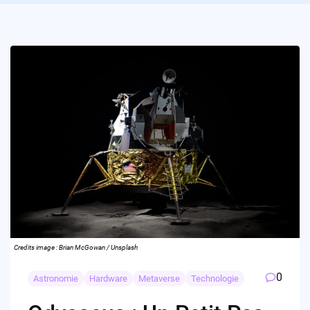
Credits image : Brian McGowan / Unsplash
0
Astronomie
Hardware
Metaverse
Technologie