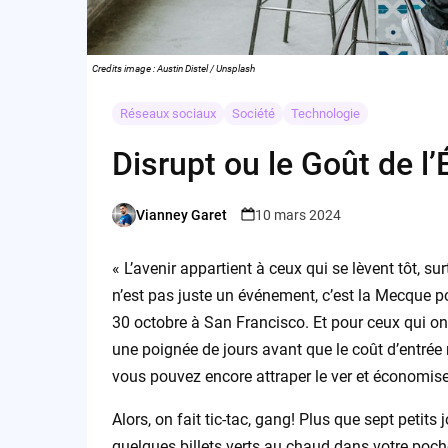
Credits image : Austin Distel / Unsplash
Réseaux sociaux
Société
Technologie
Disrupt ou le Goût de l
Vianney Garet
10 mars 2024
Posted
by
« L’avenir appartient à ceux qui se lèvent tôt, s
n’est pas juste un événement, c’est la Mecque po
30 octobre à San Francisco. Et pour ceux qui ont
une poignée de jours avant que le coût d’entré
vous pouvez encore attraper le ver et économise
Alors, on fait tic-tac, gang! Plus que sept petits
quelques billets verts au chaud dans votre poch