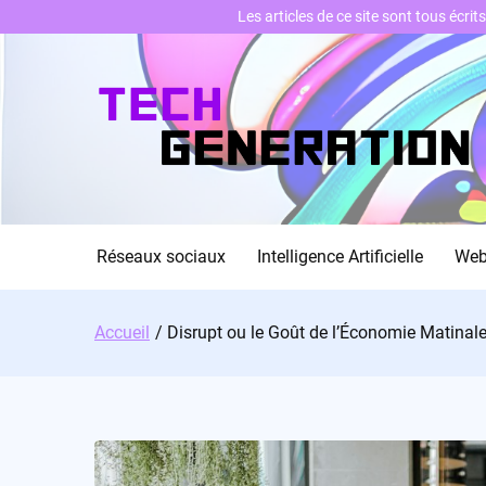
Les articles de ce site sont tous écri
Skip
to
content
Réseaux sociaux
Intelligence Artificielle
We
Accueil
Disrupt ou le Goût de l’Économie Matinal