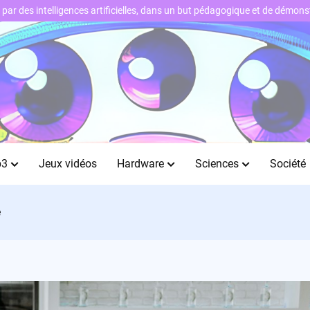
ts par des intelligences artificielles, dans un but pédagogique et de démo
b3
Jeux vidéos
Hardware
Sciences
Société
e