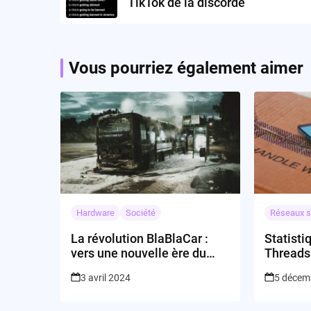
TikTok de la discorde
Vous pourriez également aimer
Hardware
Société
Réseaux s
La révolution BlaBlaCar :
Statisti
vers une nouvelle ère du
Threads
transport ?
3 avril 2024
5 décem