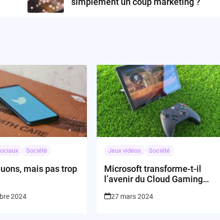
simplement un coup marketing ?
ociaux
Société
Jeux vidéos
Société
quons, mais pas trop
Microsoft transforme-t-il
l’avenir du Cloud Gaming
avec le support KBM?
bre 2024
27 mars 2024