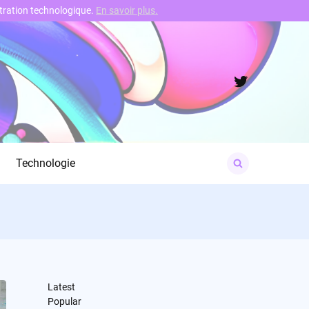
nstration technologique.
En savoir plus.
Twitter
Search
Technologie
for:
Latest
Popular