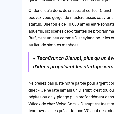
Or donc, qu’a donc de si spécial ce TechCrunch D
pouvez vous gorger de masterclasses couvrant t
startup. Une foule de 10,000 âmes entre fondate
aguerris, six scènes débordantes de programmat
Bref, c’est un peu comme Disneyland pour les en
au lieu de simples manèges!
« TechCrunch Disrupt, plus qu’un év
d’idées propulsant les startups ver
Ne prenez pas juste notre parole pour argent co
dire : « Je ne rate jamais un Disrupt, c’est touj
pépites ou on y plonge plus profondément dans l
Wilcox de chez Volvo Cars. « Disrupt est inesti
teardowns et les présentations VC sont des mine