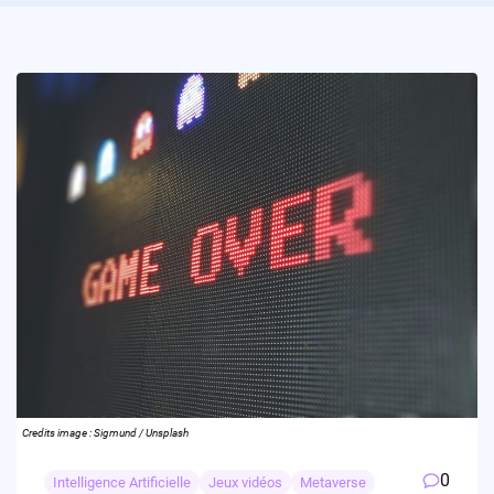
Credits image : Sigmund / Unsplash
0
Intelligence Artificielle
Jeux vidéos
Metaverse