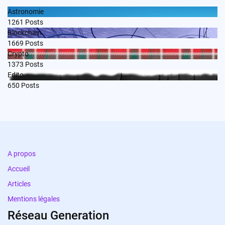
Astronomie
1261
Posts
Blockchain
1669
Posts
Crypto
1373
Posts
Edito
650
Posts
A propos
Accueil
Articles
Mentions légales
Réseau Generation